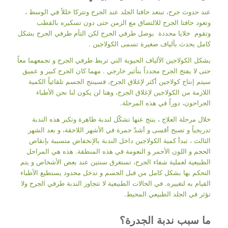
عند حدوث جرح، تبتعد حافتا الجلد عند الجرح وتتركا خللاً في الوسط ،
وتعود حافتا الجرح للالتصاق مع الزمن حتى دون تسكيره بالقطب
وتقوم خلايا محددة بوصل طرفي الجرح لكن التآم طرفي الجرح بشكل
كامل يحدث بألياف صغيرة تسمى الكولاجين .
يشكل الكولاجين الألياف الحيوية التي تربط طرفي الجرح و تجمعهما معاً
حتى لا يفتح الجرح مجدداً بتأثير خارجي . مهما كان الجرح كبير و عميق
سيتم إنتاج كولاجين أكثر لإغلاق الجرح، فسينتج الجسم تلقائياً الكمية
اللازمة من الكولاجين لإغلاق الجرح، وهنا لن يكون لنا نحن الأطباء
الجراحون، دوراً في هذه المرحلة.
خلال مرحلة العلاج ، ينتج عنها تشكّل لندبة ظاهرة وتكبر هذه الندبة
تدريجياً و تصبح أقسى و أشدّ حمرة في الأشهر اللاحقة، و بعد الشهر
الثالث ، تبدأ كمية الكولاجين داخل الندبة بالإنخفاض متسببة بإنقاص
الحجم و اللون الأحمر و النعومة في هذه المنطقة. هذه هي المراحل
الطبيعية لعملية شفاء الجرح، تستغرق سنتين عند بعض الأشخاص و يتم
التحكم بها بشكل كامل من قبل الجسم و تدخل محدود يستطيع الأطباء
القيام به لتغييره. في الحالات الطبيعية لا تتجاوز الندبة طرفي الجرح ولا
تؤثر في الجلد الطبيعي المحيط.
ما سبب ندبة الجدرة؟