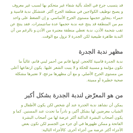
قد يتسبب جرح في الجلد بآلية شفاء غير متحكم بها لسبب غير معروف
و يصبح توظيف الكولاجين في منطقة الجرح أكثر. فتتشكل ندبة قاسية و
حمراء ،يتجاوز حجمها مستوى الجرح الأساسي. و إن الضغط على واحد
مم من المنطقة قد ينتج عنه ندبة حجمها عدة سانتيمترات. فقد ينتج عن
ثقب شحمة الأذن، ندبة تغطي منطقة معتبرة من الأذن.و بالرغم من أن
الندبة ظاهرة طبيعية لكن الجدرة لا تزول مع الوقت.
مظهر ندبة الجدرة
ندبة الجدرة قاسية كالحجر، لونها قاتم من أحمر لبني قاتم، غالباً ما
تكون مؤلمة و مسببة للحكة و لا ينبت الشعر عليها. يكون ارتفاعها أعلى
من مستوى الجرح الأصلي. و مع أن مظهرها مزعج، لا نعتبرها مشكلة
صحية خطيرة أو مميتة.
من هو المعرّض لندبة الجدرة بشكل أكبر
يمكن أن نشاهد ندبة الجدرة عند أي شخص لكن يكون الأطفال و
الشباب معرضين لها بشكل أكبر، و نادراً ما تحدث عند المسنين. كما و
يكون أصحاب البشرة الداكنة أكثر عرضة لها من أصحاب البشرة
الفاتحة و ممكن ظهورها في أي جزء من الجسم لكن تكون بعض
الأجزاء أكثر عرضة من أجزاء أخرى. كالأجزاء التالية: