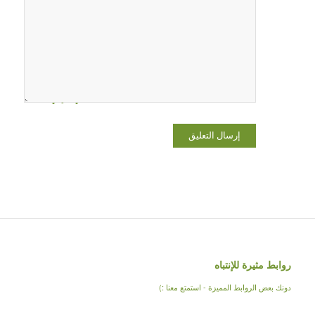
بريدي
الإلكتروني،
والموقع
الإلكتروني
في هذا
المتصفح
لاستخدامها
المرة المقبلة
في تعليقي.
روابط مثيرة للإنتباه
دونك بعض الروابط المميزة - استمتع معنا :)