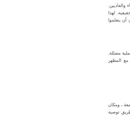
 والعاديين.
يقية. لهذا
أن يتعلموا
ملية مضللة.
 مع المظهر
معة ، ومكان
ريق توصية