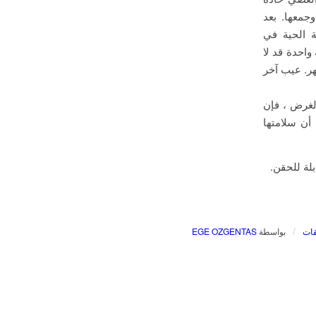
معها. بعد
ة الحية في
 هو أن جلسة واحدة قد لا
 تكون هناك حاجة لحقن متكرر مع فترات تتراوح من 4 إلى 6 أشهر. عيب آخر
الغرض ، فإن
بل إدارة الأغذية والأدوية الامريكية (FDA) ، كما أن سلامتها
لة للحقن.
/
بواسطة
EGE OZGENTAS