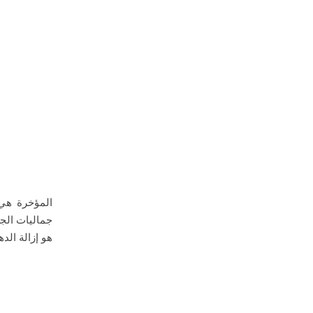
المؤخرة هي 
جماليات الجس
هو إزالة الدهون ا