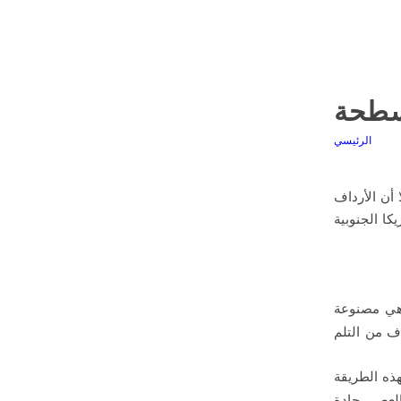
سطحة
الرئيسي
 أن الأرداف
د في أمريكا الجنوبية
وهي مصنوعة
ف من التلم
هذه الطريقة
طبيعية لإعادة تشكيل الأرداف. يتم حصاد الدهون من قبل cannulas (العصي حادة