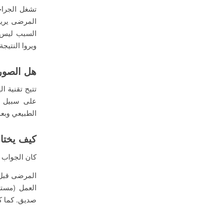
تشغل الجراحة
المرضى يريد
السبب ليس م
ويروا النتيجة 
هل الصور
تتيح تقنية ا
على سبيل ال
الطبيعي وبعد
كيف يختار
كان الجواب ع
المرضى قبل ع
العمل (مست
صديق. كما كا