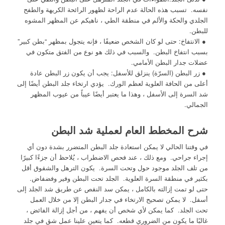
نفسه. تسبب هذه الحالة عدم الراحة لظهور الرائحة الكريهة والطفح
الجلدي والحكة والألم في منطقة الطي ، ناهيكم عن المظهر المشوه
للبطن.
● الانتفاخ: حتى لو كان الشخص ضعيفًا ، فإنه يتجول بمظهر “بطن كبير”
بسبب انتفاخ البطن. والسبب في ذلك هو نوع من الفتق متكون في
عضلات جدار البطن الأمامي.
● زر البطن (السرّة) ينزلق للأسفل: يجب أن يكون زر البطن عادة
أعلى من الحافة العلوية لعظم الورك. يؤدي ارتخاء جلد البطن أيضًا إلى
شد السرة إلى الأسفل ، وهذا ما يعتبر أيضًا عيباً من عيوب المظهر
الجمالي.
شرح المخطط العام لعملية شد البطن
في وقتنا الحالي لا يمكن استعادة جلد البطن المتضرر بشدة دون أي
إجراء جراحي. ومع ذلك ، عند فحص الاضطراب ، يُلاحظ أن جزءًا كبيرًا
من تلف الجلد موجود حول وتحت السرة. يكون الترهل والشقوق أقل
بكثير في منطقة السرة العلوية. الجلد تحت البطن وفير وفضفاض.
حتى لو تمت إزالته بالكامل ، يمكن سد النقص عن طريق شد الجلد إلى
أسفل. لا يمكن تصحيح الارتخاء في جدار البطن إلا من خلال العمل
تحت الجلد. كما يمكن لأي شخص أن يفهم ، من أجل إزالة الفائض ،
غالبًا ما يكون من الضروري قطعه. كما يتعين علينا عمل شق في جلد