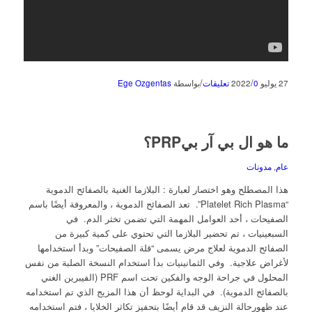
/
/
27 يوليو 2022
0 تعليقات
بواسطة
Ege Ozgentas
ما هو ال بي آر بيPRP؟
عام
,
مدونات
هذا المصطلح وهو اختصار لعبارة : البلازما الغنية بالصفائح الدموية
“Platelet Rich Plasma”. تعد الصفائح الدموية ، والمعروفة أيضًا باسم
الصفيحات ، أحد العوامل المهمة التي تضمن تخثر الدم. في
السبعينيات ، تم تحضير البلازما التي تحتوي على كمية كبيرة من
الصفائح الدموية لعلاج مرض يسمى “قلة الصفيحات” وبدأ استخدامها
لأغراض علاجية. وفي الثمانينيات بدأ استخدام النسخة الصلبة من نفس
المحلول في جراحة الوجه والفكين تحت اسم PRF (الفيبرين الغني
بالصفائح الدموية). في البداية لوحظ أن هذا المزيج الذي تم استخدامه
عند ظهورحالة النزيف قد قام أيضًا بتحفيز تكاثر الخلايا ، فتم استخدامه