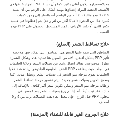
معدلاستمرارها يكون أعلى بكثير. كما وأن نسبة PRP المراد خلطها في
الأنسجة الدهنية المراد إعطاؤها مهمة أيضًا. على الرغم من أن نسبة
0.5 / 1 تبدو مثالية ، إلا أنه من الواضح أنه بالنظر إلى وجود كميات
كبيرة جدًا من الدهون (أحيانًا أكثر من لتر واحد) يتم إعطاؤها في عملية
تكبير الثدي أو تكبير الأرداف ، فمن المستحيل الحصول على PRP بهذه
النسبة .
علاج تساقط الشعر (الصلع)
المناطق التي ينمو عليها الشعر،هي المناطق التي يمكن فيها ملاحظة
تأثير PRP بشكل أفضل. لأنه من السهل هنا تحديد عدد وشكل الشعرة
بطرق موضوعية. هناك اتصال وثيق بين بصيلات الشعر وخلايا الحليمات
في الجلد. حيث يضاعف PRP الخلايا الحليمية الجلدية.و زيادة عدد خلايا
الحليمات يقوي مرحلة نمو الشعر في بصيلات الشعر ويطيل مدته. كما
يسمح بتكوين بصيلات شعر جديدة. يتم تقصير مرحلة تساقط الشعر
وإطالة مرحلة نمو الشعر ويمكن تكوين شعر أكثر كثافة. بالإضافة إلى
ذلك ، فقد ثبت أيضًا أنه إذا تم زرع بصيلات الشعر بعد غمسها في
محلول PRP قبل الزرع ، فإن معدل بقاء هذه البصيلات يزيد بين 5 و 9
أضعاف.
علاج الجروح الغير قابلة للشفاء (المزمنة)