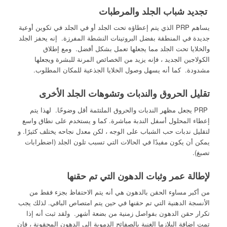
تجديد شباب الجلد والمرطبات
يساهم PRP الذي يتم إعطاؤه تحت الجلد أو في الجلد في تكوين أوعية
جديدة في المنطقة بفضل البروتينات النشطة المفرزة. إنه يحفز الجلد
والخلايا تحت الجلد مما يجعلها تعمل بشكل أفضل. ومع إطلاق
الكولاجين الجديد ، فإنه يزيد من الخصائص المرنة للبشرة ويجعلها
مشدودة. كما أنه يسهل وصول الخلايا الجذعية للمكان المطلوب.
تقليل الحروق والندبات وتشوهات الجلد الأخرى
PRP يجعل مظهر الندبات والحروق الملتئمة أقل وضوحًا. لهذا يتم
إعطاء المحلول أسفل الندبة مباشرة. كما و يستخدم على نطاق واسع
لتقليل ندبات حب الشباب على الوجه ، لكن معدل نجاحه يختلف كثيرًا. و
يمكن أن يكون مفيدًا في الحالات التي تسبب تلون الجلد (اضطرابات
تصبغ).
لإطالة عمر وثبات الدهون التي تم حقنها
من أكبر مساوء الحقن بالدهون هي أنه يتم الاحتفاظ بجزء فقط من
الأنسجة الدهنية التي تم حقنها في حين يتم امتصاص الباقي. لذلك يجب
تكرار حقن الدهون بفواصل زمنية من بضعة أشهر. ولقد ثبت أنه إذا
تمت إضافة البلازما الغنية بالصفائح الدموية إلى الدهون المحقونة ، فإن