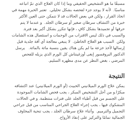
مسبقًا ما هو التشخيص الحقيقي وما إذا كان العلاج الذي تمّ اتباعه
مناسبًا. لأنه لا يوجد جزء لفحصه بشكل تحليلي. تعتبر الخبرة مهمة في
اتخاذ القرار ، ولكن في بعض الحالات قد لا تتمكن حتى العين الأكثر
خبرة من اكتشاف سرطان صغير أو سرطان الجلد. و عندما لا يتم
حرقها أو تجميدها بشكل كافٍ ، فإنها تتكرر بشكل أكبر بعد فترة.
والسبب في ذلك ليس الاقتراب من الوحمات و استئصال هذه الشامات
ولكن السبب هو العلاج الخاطئ. لا ينبغي معالجة أي آفة جلدية قبل
إرسالها لأخذ خزعة ما لم يكن هناك يقين بنسبة مائة بالمائة. يرسل
الدكتور البروفسور إيغى أوزغينتاش كل الورم الذي يزيله للفحص
المرضي ، بغض النظر عن مدى مظهره السليم.
النتيجة
يمكن علاج الورم الميلانيني الخبيث (أو الورم الميلانيني) عند اكتشافه
مبكرًا.و من أجل التشخيص المبكر ، يجب فحص الشامات الموجودة
على الجسم من قبل أطباء الجلد على فترات منتظمة. و في الحالات
المشكوك فيها ، يجب إجراء العلاج الجراحي المناسب من قبل جراحي
التجميل والترميم. وأثناء علاج سرطان الجلد ، يجب تنحية المخاوف
الجمالية تمامًا والتركيز على إنقاذ الأرواح.