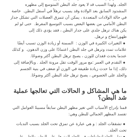
الجلد. ولهذا السبب قد لا يعود جلد البطن المتوسع إلى مظهره
المشدود السابق بعد الولادة وقد يسبب ترهلاً في أسفل البطن. خاصة
في حالة الولادات المتعددة ، يمكن أن تتمزق العضلات التي تشكل جدار
البطن الأمامي من بعضها البعض بسبب التوسيع المفرط. حتى لو لم
يكن هناك ترهل جلدي على جدار البطن ، فقد يؤدي ذلك إلى
ظهورانتفاخ و ترهل.
● التغيرات الكبيرة في الوزن : السمنة أو زيادة الوزن تسبب أيضًا
علامات تمدد وترهل في جلد البطن اعتمادًا على وزن الدهون. و كذلك
عندما يحدث فقدان للوزن ، يصبح ترهل البطن أكثر وضوحًا.
● التقدم في العمر :مع مرور الوقت تقل مرونة الجلد . وبالإضافة إلى
ذلك، إذا ما حدث زيادة طفيفة في الوزن أو ضعف في بنية الجسم
والجلد على الخصوص ، يصبح ترهل جلد البطن أكثر وضوحًا.
ما هي المشاكل و الحالات التي تعالجها عملية
شد البطن؟
قمنا بإدراج الأسباب التي تغير مظهر البطن سابقاً مسببةً العوامل التي
تفسد المظهر الجمالي للبطن وهي:
● تشققات الجلد : و هي عبارة عن تمزق تحت الجلد بسبب الندبات
تحت الجلد.
● تدلى الجلد:انطواءات في الجلد المترهل على البطن والطي على