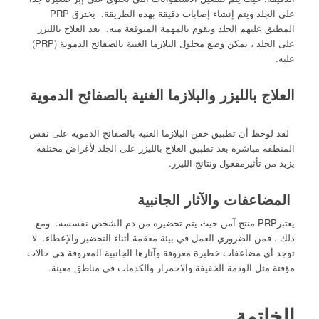
على الجلد ويتم إنشاء إصابات دقيقة بهذه الطريقة. يخترق PRP
المطبق عليهم الجلد ويقوم بالمهمة المتوقعة منه. بعد العلاج بالليزر
على الجلد ، يمكن وضع محلول البلازما الغنية بالصفائح الدموية (PRP)
عليه.
العلاج بالليزر والبلازما الغنية بالصفائح الدموية
لقد لوحظ أن تطبيق حقن البلازما الغنية بالصفائح الدموية على نفس
المنطقة مباشرة بعد تطبيق العلاج بالليزر على الجلد لأغراض مختلفة
يزيد من تأثيرمفعول ونتائج الليزر.
المضاعفات والآثار الجانبية
يعتبرPRP منتج آمن حيث يتم تحضيره من دم الشخص نفسسه. ومع
ذلك ، فمن الضروري العمل في بيئة معقمة أثناء التحضير والإعطاء. لا
توجد أي مضاعفات خطيرة معروفة وآثارها الجانبية المعروفة هي حالات
مؤقتة مثل الوذمة الخفيفة والاحمرار والكدمات في مناطق معينة.
الخاتمة