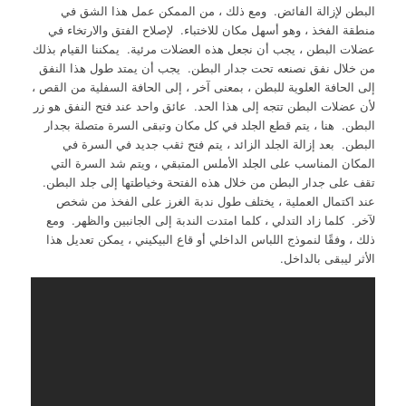
البطن لإزالة الفائض. ومع ذلك ، من الممكن عمل هذا الشق في
منطقة الفخذ ، وهو أسهل مكان للاختباء. لإصلاح الفتق والارتخاء في
عضلات البطن ، يجب أن نجعل هذه العضلات مرئية. يمكننا القيام بذلك
من خلال نفق نصنعه تحت جدار البطن. يجب أن يمتد طول هذا النفق
إلى الحافة العلوية للبطن ، بمعنى آخر ، إلى الحافة السفلية من القص ،
لأن عضلات البطن تتجه إلى هذا الحد. عائق واحد عند فتح النفق هو زر
البطن. هنا ، يتم قطع الجلد في كل مكان وتبقى السرة متصلة بجدار
البطن. بعد إزالة الجلد الزائد ، يتم فتح ثقب جديد في السرة في
المكان المناسب على الجلد الأملس المتبقي ، ويتم شد السرة التي
تقف على جدار البطن من خلال هذه الفتحة وخياطتها إلى جلد البطن.
عند اكتمال العملية ، يختلف طول ندبة الغرز على الفخذ من شخص
لآخر. كلما زاد التدلي ، كلما امتدت الندبة إلى الجانبين والظهر. ومع
ذلك ، وفقًا لنموذج اللباس الداخلي أو قاع البيكيني ، يمكن تعديل هذا
الأثر ليبقى بالداخل.