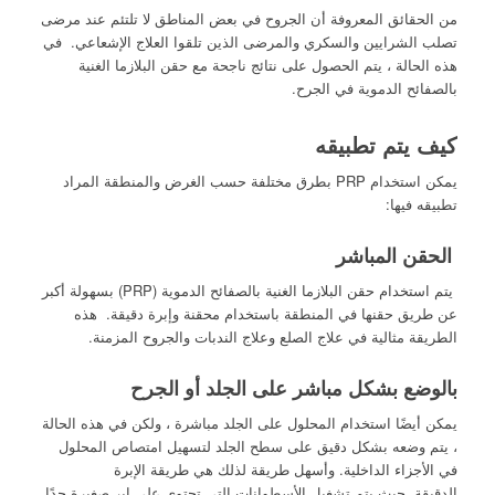
من الحقائق المعروفة أن الجروح في بعض المناطق لا تلتئم عند مرضى
تصلب الشرايين والسكري والمرضى الذين تلقوا العلاج الإشعاعي. في
هذه الحالة ، يتم الحصول على نتائج ناجحة مع حقن البلازما الغنية
بالصفائح الدموية في الجرح.
كيف يتم تطبيقه
يمكن استخدام PRP بطرق مختلفة حسب الغرض والمنطقة المراد
تطبيقه فيها:
الحقن المباشر
يتم استخدام حقن البلازما الغنية بالصفائح الدموية (PRP) بسهولة أكبر
عن طريق حقنها في المنطقة باستخدام محقنة وإبرة دقيقة. هذه
الطريقة مثالية في علاج الصلع وعلاج الندبات والجروح المزمنة.
بالوضع بشكل مباشر على الجلد أو الجرح
يمكن أيضًا استخدام المحلول على الجلد مباشرة ، ولكن في هذه الحالة
، يتم وضعه بشكل دقيق على سطح الجلد لتسهيل امتصاص المحلول
في الأجزاء الداخلية. وأسهل طريقة لذلك هي طريقة الإبرة
الدقيقة. حيث يتم تشغيل الأسطوانات التي تحتوي على إبر صغيرة جدًا