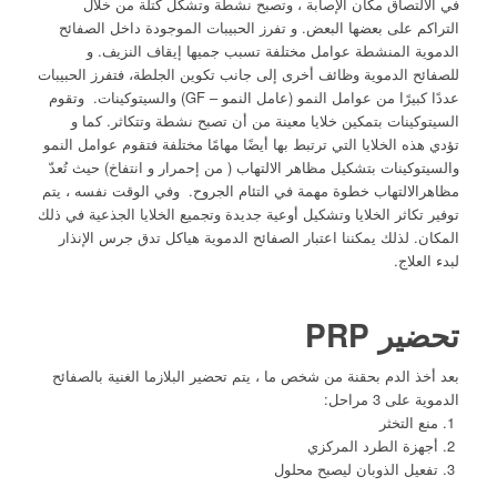
في الالتصاق مكان الإصابة ، وتصبح نشطة وتشكل كتلة من خلال
التراكم على بعضها البعض. و تفرز الحبيبات الموجودة داخل الصفائح
الدموية المنشطة عوامل مختلفة تسبب جميها إيقاف النزيف. و
للصفائح الدموية وظائف أخرى إلى جانب تكوين الجلطة، فتفرز الحبيبات
عددًا كبيرًا من عوامل النمو (عامل النمو – GF) والسيتوكينات. وتقوم
السيتوكينات بتمكين خلايا معينة من أن تصبح نشطة وتتكاثر. كما و
تؤدي هذه الخلايا التي ترتبط بها أيضًا مهامًا مختلفة فتقوم عوامل النمو
والسيتوكينات بتشكيل مظاهر الالتهاب ( من إحمرار و انتفاخ) حيث تُعدّ
مظاهرالالتهاب خطوة مهمة في التئام الجروح. وفي الوقت نفسه ، يتم
توفير تكاثر الخلايا وتشكيل أوعية جديدة وتجميع الخلايا الجذعية في ذلك
المكان. لذلك يمكننا اعتبار الصفائح الدموية هياكل تدق جرس الإنذار
لبدء العلاج.
تحضير PRP
بعد أخذ الدم بحقنة من شخص ما ، يتم تحضير البلازما الغنية بالصفائح
الدموية على 3 مراحل:
1. منع التخثر
2. أجهزة الطرد المركزي
3. تفعيل الذوبان ليصبح محلول