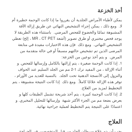
أخذ الخزعة
يمكن لأطباء الأمراض الجلدية أن يقرروا ما إذا كانت الوحمة خطيرة أم
لا. ومع ذلك ، يمكن إجراء التشخيص النهائي عن طريق إزالة الآفة
المشبوهة تمامًا والخضوع للفحص المرضي. باستثناء هذه الطريقة لا
يوجد فحص مختبري أو طرق تصوير (أشعة MR ، CT PET ، إلخ) تعطي
التشخيص النهائي. ومع ذلك فإن هذه الاختبارات مفيدة في متابعة
المرضى الذين تم تشخيص حالتهم مسبقاً أو في حالة متقدمة من
المرض. و يتم أخذ نوعين من الخزعة:
1. إذا كانت الوحمة صغيرة ، يتم إزالتها بالكامل وإرسالها للفحص. و
أثناء الإزالة ، من المفيد ترك 1-2 مم من الجلد السليم عند الحواف
والنزول إلى الأنسجة الدهنية تحت الجلد. بالنسبة للعديد من الأورام ،
توفر هذه الإزالة علاجًا كاملاً. ومع ذلك إذا كانت النتيجة مشبوهة ، يتم
التخطيط لمزيد من العلاج.
2. إذا كانت الوحمة كبيرة ، يتم أخذ شريحة تشمل الطبقات كلها و
بعرض بضعة مم من الجزء الأكثر شبهة وإرسالها للتحليل المخبري. و
اعتمادًا على النتيجة يتم التخطيط لعملية جراحية نهائية.
العلاج
يجب أن يتم علاج سرطان الجلد من قبل المتخصصين في الجراحة