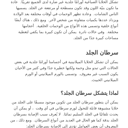
تشكل الخلايا الصباغية أورامًا جلدية غير ضارة لدى الجميع تقريبًا. عادة
ما تكون بنيّة اللون وقد تكون مسطحة أو مرتفعة عن الجلد. يسميها
الناس الشامات. وعادة تظهر الوحمات في أوقات مختلفة بعد الولادة
ويزداد عددها بكميات متفاوتة من شخص لآخر. ومع ذلك ، هناك أيضًا
أنواع خلقية وتسمى هذه الأنواع من الوحمات الخلقية. أحجامها
مختلفة. وفي حالات نادرة يمكن أن تكون كبيرة بما يكفي لتغطية
مساحات كبيرة جدًا من الجلد.
سرطان الجلد
يمكن أن تشكل الخلايا الميلانينية في أجسامنا أورامًا جلدية في بعض
الحالات التي تبدو مثل وحمة ولكنها خطيرة جدًا وفي كثير من الأحيان
يكون السبب غير معروف. وتسمى بالورم الميلانيني أو الورم
الميلانيني الخبيث.
لماذا يتشكل سرطان الجلد؟
يمكن أن يتطور سرطان الجلد من تكوين موجود مسبقًا على الجلد من
خلايا مشبوهة قابلة للتحول لورم سرطاني في أي وقت ، أو يمكن أن
يحدث تلقائيًا في الجلد السليم تمامًا. لا يُعرف سبب الإصابة بسرطان
الجلد بدقة كما هو الحال في العديد من أنواع السرطان. ومع ذلك ، من
المعروف أن بعض العوامل تؤدي إلى الإصابة بسرطان الجلد: