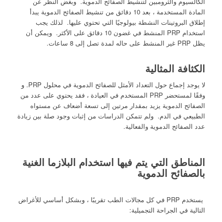
الكالسيوم والثرومبين لتنشيط الصفائح الدموية. وبغض النظر عن
المادة المستخدمة ، بعد 10 دقائق من تنشيط الصفائح الدموية يبدأ
إطلاق البروتينات النشطة بيولوجيًا التي تحتوي عليها. لذلك يجب
استخدام PRP المنشط في غضون 10 دقائق على الأكثر. ويمكن أن
يظل PRP غير المنشط على حاله لمدة تصل إلى 8 ساعات.
الكثافة المثالية
لا يوجد إجماع حول التعداد الأمثل للصفائح الدموية في محلول PRP. و
وفقًا لمستحضر PRP المستخدم في العيادة ، فقد يحتوي على عدد من
الصفائح الدموية يزيد بمقدار مرتين إلى تسعة أضعاف عن مستواه
الطبيعي في الدم. ولم تتمكن الدراسات من إثبات وجود صلة بين زيادة
عدد الصفائح الدموية والفعالية.
المناطق التي يتم فيها استخدام البلازما الغنية
بالصفائح الدموية
يستخدم PRP في كل مجالات الطب تقريبًا ، وبشكل أساسي للأغراض
التالية في الجراحة التجميلية: