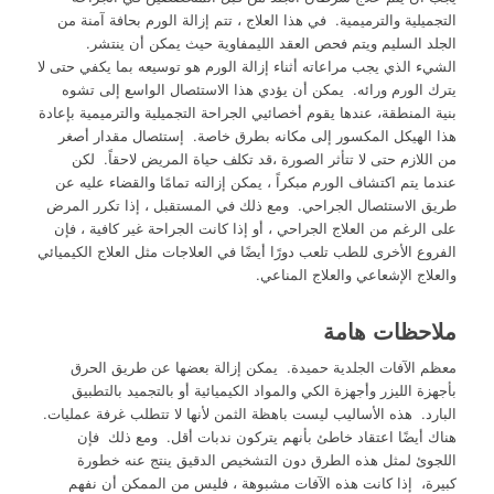
التجميلية والترميمية. في هذا العلاج ، تتم إزالة الورم بحافة آمنة من
الجلد السليم ويتم فحص العقد الليمفاوية حيث يمكن أن ينتشر.
الشيء الذي يجب مراعاته أثناء إزالة الورم هو توسيعه بما يكفي حتى لا
يترك الورم ورائه. يمكن أن يؤدي هذا الاستئصال الواسع إلى تشوه
بنية المنطقة، عندها يقوم أخصائيي الجراحة التجميلية والترميمية بإعادة
هذا الهيكل المكسور إلى مكانه بطرق خاصة. إستئصال مقدار أصغر
من اللازم حتى لا تتأثر الصورة ،قد تكلف حياة المريض لاحقاً. لكن
عندما يتم اكتشاف الورم مبكراً ، يمكن إزالته تمامًا والقضاء عليه عن
طريق الاستئصال الجراحي. ومع ذلك في المستقبل ، إذا تكرر المرض
على الرغم من العلاج الجراحي ، أو إذا كانت الجراحة غير كافية ، فإن
الفروع الأخرى للطب تلعب دورًا أيضًا في العلاجات مثل العلاج الكيميائي
والعلاج الإشعاعي والعلاج المناعي.
ملاحظات هامة
معظم الآفات الجلدية حميدة. يمكن إزالة بعضها عن طريق الحرق
بأجهزة الليزر وأجهزة الكي والمواد الكيميائية أو بالتجميد بالتطبيق
البارد. هذه الأساليب ليست باهظة الثمن لأنها لا تتطلب غرفة عمليات.
هناك أيضًا اعتقاد خاطئ بأنهم يتركون ندبات أقل. ومع ذلك فإن
اللجوئ لمثل هذه الطرق دون التشخيص الدقيق ينتج عنه خطورة
كبيرة، إذا كانت هذه الآفات مشبوهة ، فليس من الممكن أن نفهم