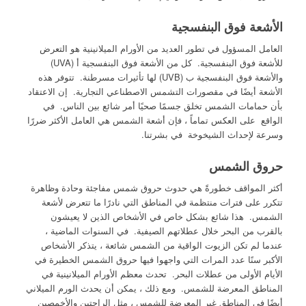
الأشعة فوق البنفسجية
العامل المسؤول في تطور العديد من الأورام الميلانينية هو التعرض
للأشعة فوق البنفسجية. كل من الأشعة فوق البنفسجية أ (UVA)
والأشعة فوق البنفسجية ب (UVB) لها تأثيرات مسرطنة. تتوفر هذه
الأشعة أيضًا في مقصورات التشمس الاصطناعي التجارية. إن الاعتقاد
بأن حمامات الشمس تخلق جسمًا صحيًا أمر شائع بين الناس. في
الواقع على العكس تماماً ، فإن أشعة الشمس هي العامل الأكثر ضررًا
وسرعة لإحداث الشيخوخة في بشرتنا.
حروق الشمس
أكثر المواقف خطورةً هي حدوث حروق شمس مفاجئة وحادة وظاهرة
تتكرر على فترات منتظمة في المناطق التي نادرًا ما تتعرض لأشعة
الشمس. هذا شائع بشكل خاص في الأشخاص الذين لا يعيشون
بالقرب من البحر خلال عطلاتهم الصيفية. في السنوات الماضية ،
عندما لم تكن الزيوت الواقية من الشمس شائعة ، يتذكر الأشخاص
الأكبر سنًا عدد المرات التي واجهوا فيها حروق الشمس الخطيرة في
الأيام الأولى من عطلات البحر. تحدث معظم الأورام الميلانينية في
المناطق المعرضة للشمس. ومع ذلك ، يمكن أن يحدث الورم الميلاني
أيضًا في المناطق غير المعرضة للشمس ، مثل الراحتين والأخمصين