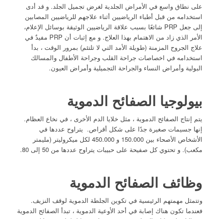
على نطاق واسع في الأمراض الجلدية لغرض تجميل الجلد. و قد أدى
استخدامه من قبل أطباء الرياضيين أثناء علاجهم للرياضيين المصابين
إلى جعل PRP شائعًا بسبب علاقة الرياضيين الوثيقة بوسائل الإعلام،
الأمر الذي زاد من الاهتمام بهذا العلاج. و مع إثبات أن PRP مفيدٌ في
علاج الجروح المزمنة (طويلة الأمد التي لا تلتئم) بمرور الوقت ، بدأ
استخدامه في اخصاصات جراحة القلب وجراحة الأطفال والمسالك
البولية وأمراض النساء والجراحة التجميلية وأمراض العيون.
بيولوجيا الصفائح الدموية
يتم إنتاج الصفائح الدموية ، مثل خلايا الدم الأخرى ، في نخاع العظام.
إنها جسيمات صغيرة جدًا على شكل أقراص. يتراوح عددها في
الأشخاص الأصحاء بين 150.000 و 450.000 لكل ميكروليتر (مليمتر
مكعب). و تحتوي كل صفيحة على حبيبات يتراوح عددها من 50 إلى 80.
وظائف الصفائح الدموية
وتتمثل مهمتهم الرئيسية في تكوين الجلطة الدموية لوقف النزيف.
فعندما تكون هناك إصابة في أحد الأوعية الدموية ، تبدأ الصفائح الدموية