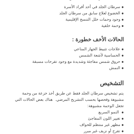
● سرطان الجلد في أحد أفراد الأسرة
● الخضوع لعلاج سابق من سرطان الجلد
● وجود وحمات خلل التنسج الإقليمية
● وحمة خلقية
الحالات الأخف خطورة :
● علاجات تثبيط الجهاز المناعي
● الحساسية لأشعة الشمس
● حروق شمس مفاجئة وشديدة مع وجود تقرحات مسبقة
● النمش
التشخيص
يتم تشخيص سرطان الجلد فقط عن طريق أخذ خزعة من وحمة
مشبوهة وفحصها بحسب التشريح المرضي. هناك بعض الحالات التي
تجعل الوحمة مشبوهة:
● النمو السريع
● تغيير اللون المفاجئ
● مظهر غير منتظم للحواف
● تقرح أو نزيف غير مبرر