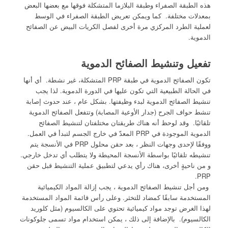
هذه الطبقة الصفراء وطبقة البلازما المتشكلة فوقها مع بعضها البعض
بمعدلات مختلفة. كما ويمكن تعريض الطبقة الصفراء في الوسط
لعملية الطرد المركزي مرة أخرى لفصل الكريات البيض عن الصفائح
الدموية.
تفعيل وتنشيط الصفائح الدموية
تكون الصفائح الدموية في طبقة PRP المتشكلة، غير نشطة. أي أنها
في الحالة الطبيعية التي تكون عليها في الدورة الدموية. لذا يجب
تنشيط الصفائح الدموية لبدء وظيفتها. بشكل عام ، عند حدوث إصابة
تنشط حواف الجرح (جدار الأوعية المصابة) وتتفعل الصفائح الدموية
تلقائيًا. وقد لوحظ أنه هناك طريقتان مختلفتان لتنشيط الصفائح
الدموية الموجودة في PRP المعدّ في خارج الجسم لتبدأ في العمل.
ووفقًا لإحدى وجهات النظر ، بعد حقن محلول PRP في الأنسجة يتم
تنشيطه تلقائيًا بواسطة الأنسجة المحيطة ولا يتطلب أي تدخل خارجي.
و من ناحيةٍ أخرى، هناك رأي يدعي لتطبيق عملية التنشيط قبل حقن
PRP.
ومن أجل تنشيط الصفائح الدموية ، يجب إزالة المواد الكيميائية
المستخدمة سابقًا كمضاد للتخثر. وعلى رأس قائمة المواد المستخدمة
لهذا الغرض توجد مواد كيميائية تحتوي على الكالسيوم (مثل كلوريد
الكالسيوم). بالإضافة إلى ذلك ، يمكن استخدام مواد تسمى جلوكونات