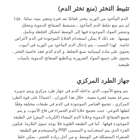
تثبيط التخثر (منع تخثر الدم)
الدم المأخوذ من الوريد يتخثر تلقائيًا بعد فترة وتتغير بنيته تمامًا. فإذا
لم يتم منع تجلط الدم المأخوذ ، ستنشط الصفائح الدموية وتتحلل
وتنتشر المواد الموجودة فيها إلى الوسط لتشكل الجلطة وتكمل
مهمتها. بعد ذلك لا يمكن استخدام الخلايا الموجودة في الدم لأغراض
خاصة. لهذا السبب ، يتم إدخال الدم المأخوذ من الوريد في أنبوب
يحتوي على مادة كيميائية تمنع التجلط. و الدم الذي فقد خاصية التخثر ،
يحتوي على جميع المواد الضرورية وبالطبع الصفائح الدموية بكميات
طبيعية.
جهاز الطرد المركزي
يتم وضع الأنبوب الذي بداخله الدم في جهاز طرد مركزي ويتم تدويره
بسرعة معينة لفترة معينة. خلال هذا الدوران ، اعتمادًا على قوة الطرد
المركزي ، تتجمع العناصر الموجودة في الدم في طبقات مختلفة وفقًا
لثقلها النوعي. حيث تتجمع خلايا الدم الحمراء في قاع الأنبوب. و يتم
تجمع الصفائح الدموية وخلايا الدم البيضاء (الكريات البيض) في الطبقة
الموجودة فوقها. أما في الطبقة العلوية فلا يوجد سوى البلازما. فيكون
الجزء الذي يتم استخدامه و المسمى PRP والمستخدم هو الطبقة
الصفراء المتشكلة في الوسط. و من أجل زيادة الحجم ، يمكن خلط