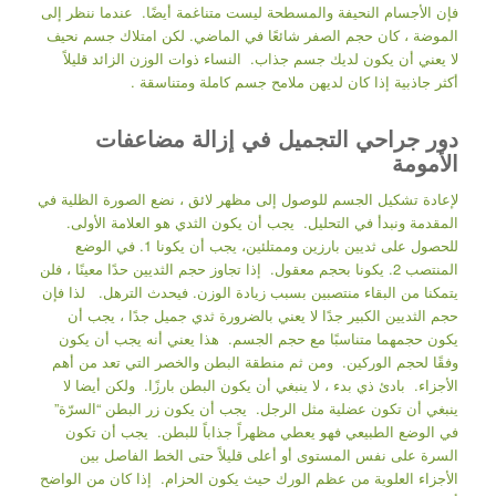
فإن الأجسام النحيفة والمسطحة ليست متناغمة أيضًا. عندما ننظر إلى
الموضة ، كان حجم الصفر شائعًا في الماضي. لكن امتلاك جسم نحيف
لا يعني أن يكون لديك جسم جذاب. النساء ذوات الوزن الزائد قليلاً
أكثر جاذبية إذا كان لديهن ملامح جسم كاملة ومتناسقة .
دور جراحي التجميل في إزالة مضاعفات
الأمومة
لإعادة تشكيل الجسم للوصول إلى مظهر لائق ، نضع الصورة الظلية في
المقدمة ونبدأ في التحليل. يجب أن يكون الثدي هو العلامة الأولى.
للحصول على ثديين بارزين وممتلئين، يجب أن يكونا 1. في الوضع
المنتصب 2. يكونا بحجم معقول. إذا تجاوز حجم الثديين حدًا معينًا ، فلن
يتمكنا من البقاء منتصبين بسبب زيادة الوزن. فيحدث الترهل. لذا فإن
حجم الثديين الكبير جدًا لا يعني بالضرورة ثدي جميل جدًا ، يجب أن
يكون حجمهما متناسبًا مع حجم الجسم. هذا يعني أنه يجب أن يكون
وفقًا لحجم الوركين. ومن ثم منطقة البطن والخصر التي تعد من أهم
الأجزاء. بادئ ذي بدء ، لا ينبغي أن يكون البطن بارزًا. ولكن أيضا لا
ينبغي أن تكون عضلية مثل الرجل. يجب أن يكون زر البطن “السرّة”
في الوضع الطبيعي فهو يعطي مظهراً جذاباً للبطن. يجب أن تكون
السرة على نفس المستوى أو أعلى قليلاً حتى الخط الفاصل بين
الأجزاء العلوية من عظم الورك حيث يكون الحزام. إذا كان من الواضح