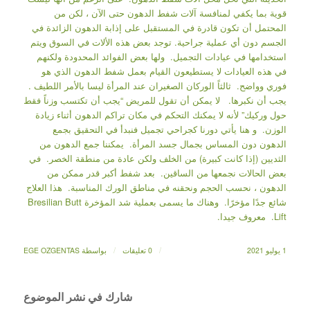
قوية بما يكفي لمنافسة آلات شفط الدهون حتى الآن ، لكن من
المحتمل أن تكون قادرة في المستقبل على إذابة الدهون الزائدة في
الجسم دون أي عملية جراحية. توجد بعض هذه الألات في السوق ويتم
استخدامها في عيادات التجميل. ولها بعض الفوائد المحدودة ولكنهم
في هذه العيادات لا يستطيعون القيام بعمل شفط الدهون الذي هو
فوري وواضح. ثالثاً الوركان الصغيران عند المرأة ليسا بالأمر اللطيف .
يجب أن نكبرها. لا يمكن أن تقول للمريض “يجب أن تكتسب وزناً فقط
حول وركيك” لأنه لا يمكنك التحكم في مكان تراكم الدهون أثناء زيادة
الوزن. و هنا يأتي دورنا كجراحي تجميل فنبدأ في التحقيق بجمع
الدهون دون المساس بجمال جسد المرأة. يمكننا جمع الدهون من
الثديين (إذا كانت كبيرة) من الخلف ولكن عادة من منطقة الخصر. في
بعض الحالات نجمعها من الساقين. بعد شفط أكبر قدر ممكن من
الدهون ، نحسب الحجم ونحقنه في مناطق الورك المناسبة. هذا العلاج
شائع جدًا مؤخرًا. وهناك ما يسمى بعملية شد المؤخرة Bresilian Butt
Lift. معروف جيدا.
/
/
1 يوليو 2021
0 تعليقات
بواسطة
EGE OZGENTAS
شارك في نشر الموضوع