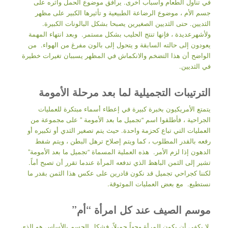
في تناول الطعام وأسباب أخرى. يرافق موضوع الحمل وأثره على
جسم الأم ، موضوع الرضاعة الطبيعية و تأثيرها الكبير على مظهر
الثديين. حتى الثديين الصغيرين يصبحا بشكل البالونات الكبيرة.
ولأشهرعديدة ، فإنها تنتج الحليب بشكل مستمر. وبعد انتهاء المهمة
يعودون إلى حالته السابقة و يتحول إلى بالون مفرغ من الهواء. من
الواضح أن هذا التضخم والانكماش في المظهر يسببان تغيرات خطيرة
في الثديين.
الترتيبات التجميلية لما بعد مرحلة الأمومة
يتمتع الأمريكيون بخبرة كبيرة في إعطاء أسماء مبتكرة للعمليات
الجراحية ، فأطلقوا اسم “تجميل ما بعد الأمومة ” على مجموعة من
العمليات التي تباع كحزمة واحدة. حيث يتم تصغير الثدي أو تكبيره أو
رفعه بالقدر المطلوب ، كما ويتم إصلاح ترهل البطن ، ويتم شفط
الدهون إذا لزم الأمر. هذه العملية المسماة “تجميل ما بعد الأمومة”
تشير إلى الثمن الباهظ الذي تدفعه المرأة عندما تقرر أن تصبح أماً.
لكننا كجراحي تجميل قد نكون قادرين على عكس هذا الثمن بقدر ما
نستطيع. مع بعض العمليات الموثوقة.
موسم الصيف عند كل امرأة “أم”
لا يكفي أن يكون للمرأة وجهاً جميلاً، فشكل الجسم بالأساس هو الذي