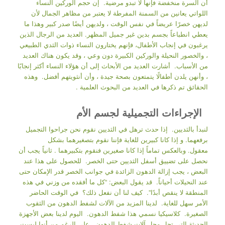
أن السرة منخفضة فإنها لا تبدو مرضية. إن حجم الوركين النساء
اللواتي يعانين من السمنة المفرطة لا يعتبر من مظاهر الجمال لأن
لديهن خصرًا عريضاً في نفس الوقت ، ولديهن أيضًا صدر كبير وهذا ما
يعطي انطباعاً بجسم بدين غير جميل المظهر. العديد من الرجال الذين
يرغبون في إنجاب الأطفال، فإنهم يختارون النساء ذوات الثدي الطبيعي
، والخصور النحيلة والوركين الكبيرة دون وعي ، وقد يكون هناك العديد
من الأسباب. أشارت العديد من الأبحاث إلى أن هؤلاء النساء أكثر إنجابًا
، وأنهن يلدن أطفالًا يتمتعون بصحة جيدة ، وأن أنثويتهم أفضل. وهذه
الحقائق تم ذكرها في العديد من البحوث العلمية .
الإجراءات التجميلية لجسم الأم
لنبدأ بالثديين. إذا حدث ترهل في الثديين نقوم نحن جراحوا التجميل
برفعهما. و إذا كانا كبيرين للغاية فإننا نقوم بتصغيرهما بشكل
معقول. وبالعكس تماماً إذا كانا صغيرين فنقوم بتكبيرهما . ثانياً يجب أن
نحصل على تضييق أسفل الثديين حتى الخصر. للحصول على هذا عند
البعض ، يجب إزالة الدهون الزائدة في جوانب الخصر قدر الإمكان حتى
عند النحيلات أحياناً. قد يقول البعض: “كل ما أفقده من وزني في هذه
المنطقة لا ينقص أبدًا”. كيف لنا أن نفعل ذلك؟ في الوقت الحاضر
الأمر سهل للغاية. لدينا المزيد من الآلات لشفط الدهون من الثقوب
الصغيرة. كلاسيكيا نسمي هذا شفط الدهون. اليوم لدينا بعض الأجهزة
الحديثة التي تحل محل آلات شفط الدهون. على الرغم من أنها ليست