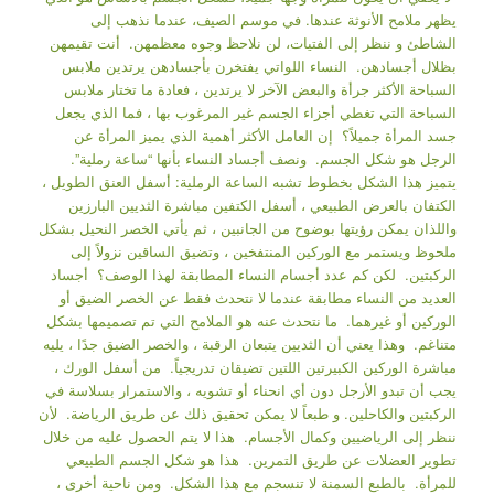
يظهر ملامح الأنوثة عندها. في موسم الصيف، عندما نذهب إلى
الشاطئ و ننظر إلى الفتيات، لن نلاحظ وجوه معظمهن. أنت تقيمهن
بظلال أجسادهن. النساء اللواتي يفتخرن بأجسادهن يرتدين ملابس
السباحة الأكثر جرأة والبعض الآخر لا يرتدين ، فعادة ما تختار ملابس
السباحة التي تغطي أجزاء الجسم غير المرغوب بها ، فما الذي يجعل
جسد المرأة جميلاً؟ إن العامل الأكثر أهمية الذي يميز المرأة عن
الرجل هو شكل الجسم. ونصف أجساد النساء بأنها “ساعة رملية”.
يتميز هذا الشكل بخطوط تشبه الساعة الرملية: أسفل العنق الطويل ،
الكتفان بالعرض الطبيعي ، أسفل الكتفين مباشرة الثديين البارزين
واللذان يمكن رؤيتها بوضوح من الجانبين ، ثم يأتي الخصر النحيل بشكل
ملحوظ ويستمر مع الوركين المنتفخين ، وتضيق الساقين نزولاً إلى
الركبتين. لكن كم عدد أجسام النساء المطابقة لهذا الوصف؟ أجساد
العديد من النساء مطابقة عندما لا نتحدث فقط عن الخصر الضيق أو
الوركين أو غيرهما. ما نتحدث عنه هو الملامح التي تم تصميمها بشكل
متناغم. وهذا يعني أن الثديين يتبعان الرقبة ، والخصر الضيق جدًا ، يليه
مباشرة الوركين الكبيرتين اللتين تضيقان تدريجياً. من أسفل الورك ،
يجب أن تبدو الأرجل دون أي انحناء أو تشويه ، والاستمرار بسلاسة في
الركبتين والكاحلين. و طبعاً لا يمكن تحقيق ذلك عن طريق الرياضة. لأن
ننظر إلى الرياضيين وكمال الأجسام. هذا لا يتم الحصول عليه من خلال
تطوير العضلات عن طريق التمرين. هذا هو شكل الجسم الطبيعي
للمرأة. بالطبع السمنة لا تنسجم مع هذا الشكل. ومن ناحية أخرى ،