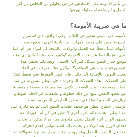
من تأثير الأمومة على أجسادهن فنراهن يحاولن من التخلص من آثار
الحمل و الرضاعة أو محاولة توريتها.
ما هي ضريبة الأمومة؟
الأمومة هي أسمى شعور في العالم. وفي الواقع ، فإن استمرار
البشرية يعتمد على وجود الأمهات. من ناحية أخرى ، تدفع جميع
الأمهات ثمناً باهظاً عند الحمل والولادة. بالنتيجة كل امرأة هي أم. فما
الذي ينتج بالضبط عن تجربة الأمومة ؟وكيف يحدث هذا؟ بادئ ذي بدء ،
يتوسع جدار البطن بشكل كبير أثناء الحمل. وبعد ذلك يختفي هذا
التوسيع فجأة. و ما هي العواقب؟ سيكون هناك تمزقات في الجلد
بسبب التوتر. بالإضافة إلى ذلك ، فإن التوتر المفرط يضع ضغطًا كبيرًا
على العضلات. هذه العضلات الموجودة داخل البطن مسؤولة عن شد
البطن ومسطحه. هذه العضلات تكون أيضا ممزقة و ضعيفة و منفصلة
عن بعضها البعض. ينتج عن ذلك خطوط و تشققات في الجلد ،هبوط و
ترهل في الجلد و انتفاخ في المظهر الخارجي للبطن ،و السبب
الرئيسي لانتفاخ البطن هو ضعف عضلات البطن التي لم تعد قادرة على
شد البطن . هناك حالة نادرة أخرى لا تظهر في كل أم. فيزداد عند
بعضهن الوزن أثناء الحمل بشكل ملحوظ ومن ثم لا يمكن أن يحدث
فقدان الوزن بعد الولاد ، و يحدث ذلك لعدة عوامل:كعدم الحركة ،
الانشغال الشديد بالطفل وعدم وجود وقت لممارسة الرياضة والإفراط