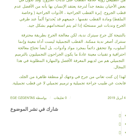
بعض الأحيان بشعة جداً لدرجة يعتقد الإنسان بها بأنه من الأفضل عدم
قطب الجروح. إبرة القطب الجراحية ، الأدوات الجراحية ( وخاصة
الملقط) ومادة القطب نفسها ، جميعهم قد يُحدثوا ألماً عند طرفي
الجرح وندبات غير مستحبّة إذا لم يتم استخدامهم بشكل جيد.
بالنتيجة كل جرح سيترك ندبة، لكن معالجة الجرح بطريقة محترفة
ستترك أصغر ندبة ممكنة. القطب التجميلية ليست أداة معينة وإنما
أسلوب، ولا تتحقق دائماً بمجرد مواد وأدوات، بل أيضاً تحتاج معالجة
احترافية و تقنيات معينة عادةً ما يكون الجراحون التجميليون بالترميم
التجميلي هم من لديهم المعرفة الأفضل والمهارة المطلوبة في هذا
المجال.
لهذا إن كنت تعاني من جرح في وجهك أو منطقة ظاهرة من الجلد،
فابحث عن طبيب جراحة تجميلية و ترميم تجميلي لا عن قطب تجميلية.
/
/
4 أبريل 2019
0 تعليقات
بواسطة
EGE OZGENTAS
شارك في نشر الموضوع