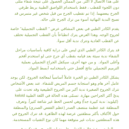
على هذا الاتصال لا أكثر. من الممكن الحصول على نتيجة شفاء مثلى
دون اللجوء للقطب ، فقط باستخدام اللواصق الطبية بربط طرفي
الجرح ببعضهما. إذا تم تقطيب الجرح من قبل شخص غير متمرس قد
تصبح الندبة النهائية أسوء من ترك الجرح على حاله.
يقدم الكادر الطبي في بعض المشافي عرض ” القطب التجميلية” خاصة
لجروح الوجه. وهذا العرض يترك انطباعاً بأن القطب التجميلية تختلف
عن القطب العادية وتترك ندبة أقل سوءً.
قد يترك الكادر الطبي الذي ليس على دراية كافية بأساسيات مراحل
الشفاء ندبة سيئة بعد قيامه بقطب أي جرح حتى لو استخدم أفخم
وأغلى المواد. و من جهة أخرى، سيكفل الجراح التجميلي بعملية
الترميم التجميلي نتائج أفضل حتي باستخدامه أبسط المواد.
يشكل الكادر الطبي ذو الخبرة عاملاً أساسياً لمعالجة الجروح. لكن يوجد
عامل آخر هام وهو استجابة جسم المريض للشفاء. عند بعض الأشخاص
تترك الجروح الصغيرة ندبة أكبر من الجروح الطبيعية وقد تحدث على
يديّ أكثر الجراحين مهارة. تسمّى هذه الحالة في اللغة الطبية keloid
(كيلويد: ندبة كبيرة جداً) وهي لحسن الحظ غير شائعة كثيراً. وتعرف
المنطقة عند عظمة منتصف الصدر (عظم القفص الصدري) والمنطقة
حول الأكتاف بأكثر منطقتين عرضة لهذه الظاهرة .قد تترك الجروح في
هذه المنطقتين ندبات غير متوقعة مهما كان نوع التقنيات المستخدمة.
من الطبيعي رؤية علامة القطب على ندبات الجروح. وقد تكون في