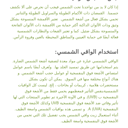
إذا كان لا بد من تواجدنا تحت الشمس فيجب أن نحرص على ألا نكشف
جسمنا. القمصان ذات الأكمام الطويلة والسراويل الطويلة والتنانير
تحمي بشكل فعال من أشعة الشمس. تعتبر الأقمشة المنسوجة بشكل
وثيق وذات الألوان الداكنة أكثر حماية من الأقمشة ذات الألوان الفاتحة
والمنسوجة بشكل ضئيل. كما و تعتبر القبعات والنظارات الشمسية
فعالة أيضًا في حماية العينين والمناطق المحيطة بالعين وفروة الرأس.
استخدام الواقي الشمسي:
الواقي الشمسي عبارة عن مواد معدة لتصفية أشعة الشمس الضارة.
يتم استخدامها عن طريق تمسيد الجلد بها. وتُعرف أيضًا باسم عوامل
امتصاص الأشعة فوق البنفسجية أو عوامل حجب أشعة الشمس. و
هناك أنواع مختلفة منها في السوق. يمكن أن تكون بشكل
مستحضرات هلامية ، كريمات أو بخاخات ، إلخ. ليست كل الواقيات
الشمسيةبنفس التأثير فمعظمهم يحمي فقط من الأشعة فوق
البنفسجية ب (UVB). و في الآونة الأخيرة تم تطوير المنتجات التي لها
تأثير وقائي ضد الأشعة فوق البنفسجية UVB وكذلك الأشعة فوق
البنفسجية A (UVA). و تسمى هذه بواقيات الشمس واسعة الطيف.
أثناء استعمال زيت واقي الشمس يجب تفضيل تلك التي تحمي من
الأشعة فوق البنفسجية واسعة الطيف.