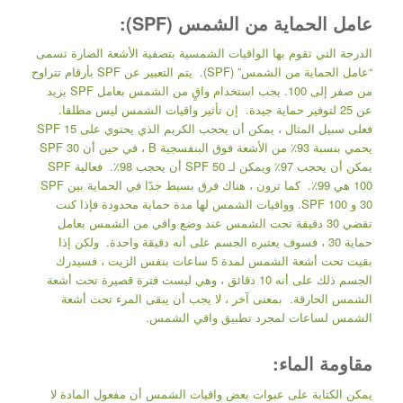
عامل الحماية من الشمس (SPF):
الدرجة التي تقوم بها الواقيات الشمسية بتصفية الأشعة الضارة تسمى
“عامل الحماية من الشمس” (SPF). يتم التعبير عن SPF بأرقام تتراوح
من صفر إلى 100. يجب استخدام واقٍ من الشمس بعامل SPF يزيد
عن 25 لتوفير حماية جيدة. إن تأثير واقيات الشمس ليس مطلقا.
فعلى سبيل المثال ، يمكن أن يحجب الكريم الذي يحتوي على SPF 15
يحمي بنسبة 93٪ من الأشعة فوق البنفسجية B ، في حين أن SPF 30
يمكن أن يحجب 97٪ ويمكن لـ SPF 50 أن يحجب 98٪. فعالية SPF
100 هي 99٪. كما ترون ، هناك فرق بسيط جدًا في الحماية بين SPF
30 و SPF 100. وواقيات الشمس لها مدة حماية محدودة فإذا كنت
تقضي 30 دقيقة تحت الشمس عند وضع واقي من الشمس بعامل
حماية 30 ، فسوف يعتبره الجسم على أنه دقيقة واحدة. ولكن إذا
بقيت تحت أشعة الشمس لمدة 5 ساعات بنفس الزيت ، فسيدرك
الجسم ذلك على أنه 10 دقائق ، وهي ليست فترة قصيرة تحت أشعة
الشمس الحارقة. بمعنى آخر ، لا يجب أن يبقى المرء تحت أشعة
الشمس لساعات لمجرد تطبيق واقي الشمس.
مقاومة الماء:
يمكن الكتابة على عبوات بعض واقيات الشمس أن مفعول المادة لا