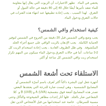
يختفي في الماء. تظهر الاختبارات أن الزيوت التي يقال إنها مقاومة
للماء تفقد تأثيرها أيضًا خلال 40 إلى 80 دقيقة في حالة التبول أو
التعرق. لهذا السبب ، يجب إعادة تطبيقها عند انتهاء هذه الفترات في
حالات التعرق ودخول الماء.
كيفية استخدام واقي الشمس؟
يجب وضع واقي الشمس قبل 20 دقيقة من الخروج في الشمس لتوفير
الحماية الكاملة. يجب الإدهان بالزيت الواقي على جميع أجزاء الجلد
المكشوفة. وفي ظل الظروف العادية ، يجب إعادة استخدام الزيت كل
2-3 ساعات. أما في حالات التعرق ودخول الماء سيكون من المهم تكرار
استخدام زيت واقي الشمس كل ساعة أو أكثر.
الاستلقاء تحت أشعة الشمس
أجهزة جعل لون البشرة داكناً أكثر تُعرف باسم أسرّة التشمس أو
المصابيح الشمسية ، وهي ليست ضارة للدرجة التي يعتقدها البعض.
تصدر هذه المصابيح أشعة فوق بنفسجية A (UVA) و B (UVB) و كلا
الشعاعين ضار بالجلد. فلها آثار إحداث مظاهر الشيخوخة والتآكل وحتى
مسببة للسرطان. خاصة عند استخدامها من قبل الأشخاص الذين تقل