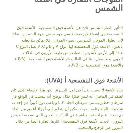
الشمس
التأثير الضار للشمس ناتج عن الأشعة فوق البنفسجية. الأشعة فوق
البنفسجية هي إشعاع كهرومغناطيسي موجود في ضوء الشمس. نظرًا
لأن الطول الموجي أقصر من الضوء المرئي ، فلا يمكن ملاحظته
بالعين. الأشعة فوق البنفسجية لها أنواع A و B و C. لا يصل النوع C
عادةً إلى الأرض لأنه يتم امتصاصه من طبقة الأوزون في الغلاف
الجوي. و ما يصل إلينا في الغالب هو الأشعة فوق البنفسجية أ (UVA)
والأشعة فوق البنفسجية ب (UVB).
الأشعة فوق البنفسجية أ (UVA):
هذه الأشعة لا تسبب تغيراً في لون البشرة. لكن هذا الإشعاع الذي كان
يُعتقد في الماضي أنه ليس ضارًا جدًا ، توضح أنه يتسبب في الواقع في
سرطان خطير يسمى سرطان الجلد. كما و يلعب دورًا كبيراً في إحداث
شيخوخة الجلد وتلفه ، حيث يمكن أن يتطور إلى أجزاء أعمق من الجلد
ثم يحدث تغييرات غير مباشرة في التركيب الجيني الذي نسميه الحمض
النووي. تُحدث الأشعة فوق البنفسجية أ آثارها الضارة أيضاً من خلال
المرور عبر الزجاج والسحب.