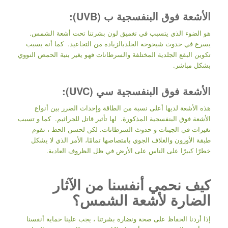
الأشعة فوق البنفسجية ب (UVB):
هو الضوء الذي يتسبب في تغميق لون بشرتنا تحت أشعة الشمس.
يسرع في حدوث شيخوخة الجلدبالزيادة من التجاعيد. كما أنه يسبب
تكوين البقع الجلدية المختلفة والسرطانات فهو يغير بنية الحمض النووي
بشكل مباشر.
الأشعة فوق البنفسجية سي (UVC):
هذه الأشعة لديها أعلى نسبة من الطاقة وإحداث الضرر بين أنواع
الأشعة فوق البنفسجية المذكورة. لها تأثير قاتل للجراثيم. كما و تسبب
تغيرات في الجينات و حدوث السرطانات. لكن لحسن الحظ ، تقوم
طبقة الأوزون والغلاف الجوي بامتصاصها تمامًا، الأمر الذي لا يشكل
خطرًا كبيرًا على الناس على الأرض في ظل الظروف العادية.
كيف نحمي أنفسنا من الآثار
الضارة لأشعة الشمس؟
إذا أردنا الحفاظ على صحة ونضارة بشرتنا ، يجب علينا حماية أنفسنا