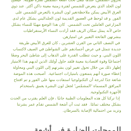
لون الجلد الذي يتعرض للشمس لفترة زمنية معينة داكن أكثر. عند ذوي
العرق الأبيض يمكن ملاحظةتغير لون البشرة بالتعرض للشمس على
الفور. و قد لوحظ في العصور القديمة لون الجلدالبني بشكل عام لدى
المزارعين العاملين تحت الشمس. كان هذا الوضع مهينًا للنساء بشكل
خاص لأنه يمثل سكان الريف فقد أرادت النساء الأرستقراطيات
ببشرتهن الفاتحة التعبير عن امتيازهن.
في النصف الثاني من القرن العشرين ، كان للعرق الأبيض طريقة
جديدة تتمثل في عرض أجسادهم على الشواطئ في الصيف لاكتساب
اللون البني. و حيث تتطلب القدرة على الذهاب إلى شاطئ البحر وضعًا
اجتماعيًا وقوة اقتصادية معينة فلقد حاول أولئك الذين لديهم هذا الامتياز
إظهار ذلك من خلال تحول تغيير لون بشرتهم إلى اللون البني ومحاولة
إعطاء صورة أنهم يتمتعون بامتيازات اجتماعية. أصبحت هذه الموضة
شائعة جدًا لدرجة أن التكنولوجيا استفادت منها على الفور و تم افتتاح
المرافق المسماة “المشمّس” لجعل لون البشرة يغمق باستخدام
الأجهزة التكنولوجية.
إذا تركنا كل هذه المعلومات الطبية جانبًا ، فإن العلم يقترب من الحدث
بشكل مختلف تمامًا. فقد ثبت أن أشعة الشمس تقدّم عمر بشرتنا
وتزيد من احتمالية الإصابة بالسرطان.
الموجات الضارة في أشعة