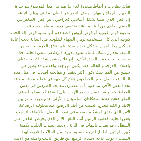
هناك نظريات و أنماط متعددة لكن ما يهم في هذا الموضوع هو خبرة
الطبيب الجراح و مهارته بغض النظر عن الطريقة التي يرغب اتباعه .
إن الجزء الذي يعنينا بشكل أساسي كجراحين , هو الجزء الظاهر من
القسم العلوي من الشفة . عند منتصف هذه المنطقة يوجد قوس
ندعوه قوس كيوبيد أو قوس آروس لاعتقادهم أنها تشبه قوس إله الحب
كيوبيد الذي كان يستخدمه لرمي السهام للقلوب. في البداية يجب إعادة
تشكيل هذا القوس بشكل جيد و بعدها يتم إغلاق الجهة الخلفية من
الشفة بحذر و بشكل كامل لتقوم بدورها الوظيفي بمص الحليب فلا
يتسرب الحليب من الشق للأنف . إن علاج تشوه شفة الأرنب يختلف
باختلاف الدرجة و الحالة، فقد يكون من جهة واحدة و قد يظهر في
جهتين من الفم حيث يكون أكثر تعقيداً و معالجته أصعب. في مثل هذه
الحالة قد يفضل بعض الجراحون علاج كل جهة في عملية مستقلة و قد
نجد البعض الآخر، بما فيهم أنا، يفضلون معالجة الطرفين في نفس
العملية .كما و قد يقتصر تشوه الأرنب على الشفة أو يتعداها لسقف
الحلق فتنتج عندها مشكلتان أساسيتان ، الأولى عدم وجود حاجز بين
الأنف و الفم فيخرج الحليب من أنف االرضيع عند محاولته الرضاعة،
الأمر الذي يؤدي لمشكلة حقيقية في تغذية الطفل ، بالإضافة لتسرب
بعض الحليب لقصبة الرئتين أثناء البلع ، الأمر الذي يحرض الطفل على
السعال و قد يصاب بالتهاب في الرئة . ويعتبر تسرب الحليب بكمية
كبيرة لرئتين الطفل لدرجة مسببة لموته من الحالات النادرة، لهذا
السبب لا يوجد حاجة لإطعام الرضع عن طريق أنابيب واصلة من الأنف