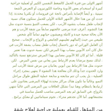
أشهر الاولى من فترة الحمل كالضغط النفسي الكبير أو لعملية جراحية
كبيرة أو استخدام بعض الأدوية وخاصة الكورتيزون أو التعرض لأشعة
سينية ، و أيضاً الإصابة بأمراض ناتجة عن فيروسات أو بكتريا محددة .إذا
حدث أي من هذا خلال الأشهر الثلاثة الأولى للحمل ستكون هناك نسبة
لإنجاب طفل مصاب بتشوه الأرنب ، لكن يصعب التنبؤ بنسبة حدوث مثل
هذا التشوه. أعرف عدة مرضى عالجتهم سابقاً من شفة الأرنب و هم
الآن بحالة صحية جيدة و كاملة ويعيشون حياتهم تماماً كأي شخص
طبيعي من حيث إكمالهم تعليمهم الجامعي و الزواج و الإنجاب ، صحيح
أن العامل الوراثي له دور باحتمال إنجاب طفل مصاب بشفة الأرنب في
حال كان أحد الأبوين مصاب بهذا المرض لكن نسبة حدوث هذا تعتبر
قليلة . أما لو كان كلا الأبوين مصابين بهذا المرض سترتفع نسبة بالتأكيد
. لذلك ننصح مرضانا بعدم الارتباط بمن يعاني من نفس المرض . لكن
حدوث مثل هذا الارتباط بين أبوين يعانيان من مرض شفة الأرنب أمر
وارد الحدوث جداً وذلك لأن معالجة هذا التشوه لا ينتهي بمجرد إجراء
العملية ، بل يجب أن تتم متابعته و متابعة عملية النطق طوال مراحل
النمو، وغالباً ما تكون هناك مراكز محددة لهؤلاء المرضى يعتادون على
ارتيادها بانتظام، وهنا تبدأ تشكل العلاقات بين المرضى التي غالباً تنتهي
بالزواج .في السابق لم يجد المرضى مناصب للعمل مناسبة في
مجتمعاتهم، أما الآن نجدهم مدراء ، نجوم سينامائيين أو معدّي برامج .
من المؤهل للقيام بعملية جراحية لعلاج شفة