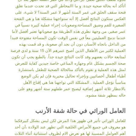
أتأكد أنه بحالة صحية جيدة. و ما االمخاطر التي قد تحدث عندما نغلق
فتحة سقف الحلق في عمر الستة أشهر لا عمر السنة؟ لا شيء، على
العكس ستكون النتائج أفضل إلا أنه ستواجهنا مشكلة هنا و هي الفتحة
الصغيرة للفم وضيق المساحة،وصعوبات إجراء عملية كبيرة نسبياً في
عمر صغير، من وجهة نظري هذه الطريقة مع صعوباتها تعتبر أفضل لأننا
عندما ندمج العمليتين معاً في نفس الوقت تكون المساحة مفتوحة فنبدأ
من الداخل باتجاه الأسنان دون أن نجد أي صعوبة، و قد قمت بهذه
العملية لكثير من الأطفال الذين أصبح عمرهم الآن 15 سنة و لدي فرصة
لمتابعة حالات بعضهم وقد كانت النتائج جيدة جداً. بالطبع يجب أن تكون
صحة الجسم بشكل عام وجهازه المناعي خاصة جيدين كفاية للتعرض
لمثل هذه العملية و نقوم بالتأكد منالحالة الصحية للطفل باستشارة
أطباء أطفال أخصائيين وبإجراء تحاليل مخبرية فإن لم يكن الوضع
مناسباً نؤجل العملية . المشكلة التي تواجهنا هنا هي إقناع الأهل
بالانتظار ثلاثة أشهر إضافية ليصبح عمر طفلهم ستة أشهر وهو على
حاله بمظهر شفة مشوه.
العامل الوراثي في حالة شفة الأرنب
للعامل الوراثي تأثير في ظهور هذا المرض لكن ليس بشكل كبيرفكما
هو معروف في جميع الأمراض الخَلقية التي تظهر عند الولادة ،أن أحد
أهم العوامل المسببة لها هو تعرض الام لظروف استثنائية أثناء الثلاث