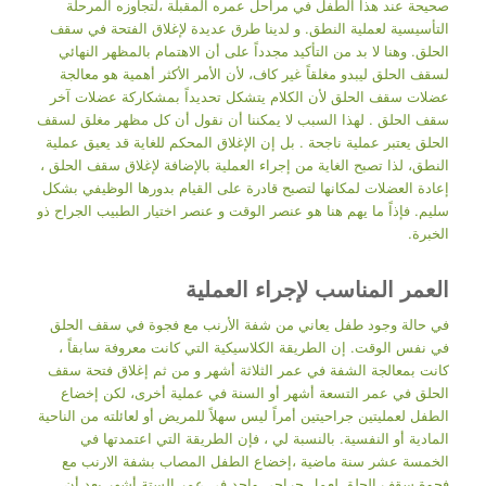
صحيحة عند هذا الطفل في مراحل عمره المقبلة ،لتجاوزه المرحلة
التأسيسية لعملية النطق. و لدينا طرق عديدة لإغلاق الفتحة في سقف
الحلق. وهنا لا بد من التأكيد مجدداً على أن الاهتمام بالمظهر النهائي
لسقف الحلق ليبدو مغلقاً غير كاف، لأن الأمر الأكثر أهمية هو معالجة
عضلات سقف الحلق لأن الكلام يتشكل تحديداً بمشكاركة عضلات آخر
سقف الحلق . لهذا السبب لا يمكننا أن نقول أن كل مظهر مغلق لسقف
الحلق يعتبر عملية ناجحة . بل إن الإغلاق المحكم للغاية قد يعيق عملية
النطق، لذا تصبح الغاية من إجراء العملية بالإضافة لإغلاق سقف الحلق ،
إعادة العضلات لمكانها لتصبح قادرة على القيام بدورها الوظيفي بشكل
سليم. فإذاً ما يهم هنا هو عنصر الوقت و عنصر اختيار الطبيب الجراح ذو
الخبرة.
العمر المناسب لإجراء العملية
في حالة وجود طفل يعاني من شفة الأرنب مع فجوة في سقف الحلق
في نفس الوقت. إن الطريقة الكلاسيكية التي كانت معروفة سابقاً ،
كانت بمعالجة الشفة في عمر الثلاثة أشهر و من ثم إغلاق فتحة سقف
الحلق في عمر التسعة أشهر أو السنة في عملية أخرى، لكن إخضاع
الطفل لعمليتين جراحيتين أمراً ليس سهلاً للمريض أو لعائلته من الناحية
المادية أو النفسية. بالنسبة لي ، فإن الطريقة التي اعتمدتها في
الخمسة عشر سنة ماضية ،إخضاع الطفل المصاب بشفة الارنب مع
فجوة سقف الحلق لعمل جراحي واحد في عمر الستة أشهر بعد أن