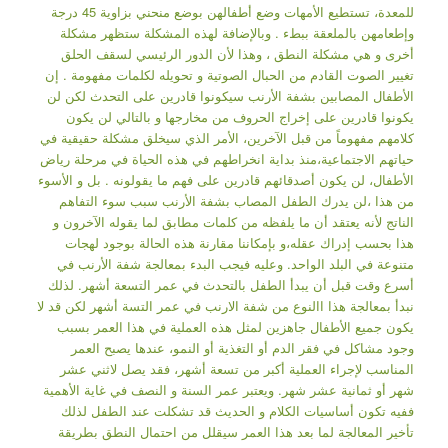
للمعدة، تستطيع الأمهات وضع أطفالهن بوضع منحني بزاوية 45 درجة
وإطعامهن بالملعقة ببطء . وبالإضافة لهذه المشكلة ستظهر مشكلة
أخرى و هي مشكلة النطق ، وهذا لأن الدور الرئيسي لسقف الحلق
تغيير الصوت القادم من الحبال الصوتية و تحويله لكلمات مفهومة . إن
الأطفال المصابين بشفة الأرنب سيكونوا قادرين على التحدث لكن لن
يكونوا قادرين على إخراج الحروف من مخارجها و بالتالي لن يكون
كلامهم مفهوماً من قبل الآخرين، الأمر الذي سيخلق مشكلة حقيقية في
حياتهم الاجتماعية،منذ بداية انخراطهم في هذه الحياة في مرحلة رياض
الأطفال، لن يكون أصدقائهم قادرين على فهم ما يقولونه . بل و الأسوء
من هذا ،لن يدرك الطفل المصاب بشفة الأرنب سبب سوء التفاهم
الناتج لأنه يعتقد أن ما يلفظه من كلمات مطابق لما يقوله الآخرون و
هذا بحسب إدراك عقله،و بإمكاننا مقارنة هذه الحالة بوجود لهجات
متنوعة في البلد الواحد. وعليه فيجب البدء بمعالجة شفة الأرنب في
أسرع وقت قبل أن يبدأ الطفل بالتحدث في عمر التسعة أشهر. لذلك
نبدأ بمعالجة هذا االنوع من شفة الارنب في عمر التسة أشهر لكن قد لا
يكون جميع الأطفال جاهزين لمثل هذه العملية في هذا العمر بسبب
وجود مشاكل في فقر الدم أو التغذية أو النمو، عندها يصبح العمر
المناسب لإجراء العملية أكبر من تسعة أشهر، فقد يصل لاثني عشر
شهر أو ثمانية عشر شهر. ويعتبر عمر السنة و النصف في غاية الأهمية
ففيه تكون أساسيات الكلام و الحديث قد تشكلت عند الطفل لذلك
تأخير المعالجة لما بعد هذا العمر سيقلل من احتمال النطق بطريقة