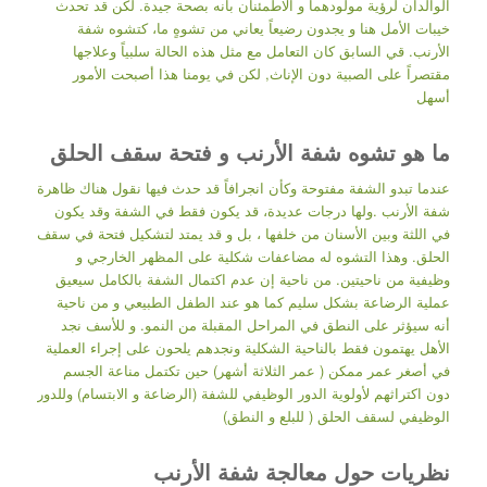
الوالدان لرؤية مولودهما و الاطمئنان بأنه بصحة جيدة. لكن قد تحدث
خيبات الأمل هنا و يجدون رضيعاً يعاني من تشوهٍ ما، كتشوه شفة
الأرنب. قي السابق كان التعامل مع مثل هذه الحالة سلبياً وعلاجها
مقتصراً على الصبية دون الإناث, لكن في يومنا هذا أصبحت الأمور
أسهل
ما هو تشوه شفة الأرنب و فتحة سقف الحلق
عندما تبدو الشفة مفتوحة وكأن انجرافاً قد حدث فيها نقول هناك ظاهرة
شفة الأرنب .ولها درجات عديدة، قد يكون فقط في الشفة وقد يكون
في اللثة وبين الأسنان من خلفها ، بل و قد يمتد لتشكيل فتحة في سقف
الحلق. وهذا التشوه له مضاعفات شكلية على المظهر الخارجي و
وظيفية من ناحيتين. من ناحية إن عدم اكتمال الشفة بالكامل سيعيق
عملية الرضاعة بشكل سليم كما هو عند الطفل الطبيعي و من ناحية
أنه سيؤثر على النطق في المراحل المقبلة من النمو. و للأسف نجد
الأهل يهتمون فقط بالناحية الشكلية ونجدهم يلحون على إجراء العملية
في أصغر عمر ممكن ( عمر الثلاثة أشهر) حين تكتمل مناعة الجسم
دون اكتراثهم لأولوية الدور الوظيفي للشفة (الرضاعة و الابتسام) وللدور
الوظيفي لسقف الحلق ( للبلع و النطق)
نظريات حول معالجة شفة الأرنب