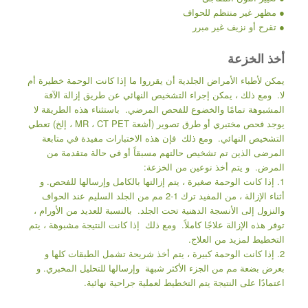
● مظهر غير منتظم للحواف
● تقرح أو نزيف غير مبرر
أخذ الخزعة
يمكن لأطباء الأمراض الجلدية أن يقرروا ما إذا كانت الوحمة خطيرة أم
لا. ومع ذلك ، يمكن إجراء التشخيص النهائي عن طريق إزالة الآفة
المشبوهة تمامًا والخضوع للفحص المرضي. باستثناء هذه الطريقة لا
يوجد فحص مختبري أو طرق تصوير (أشعة MR ، CT PET ، إلخ) تعطي
التشخيص النهائي. ومع ذلك فإن هذه الاختبارات مفيدة في متابعة
المرضى الذين تم تشخيص حالتهم مسبقاً أو في حالة متقدمة من
المرض. و يتم أخذ نوعين من الخزعة:
1. إذا كانت الوحمة صغيرة ، يتم إزالتها بالكامل وإرسالها للفحص. و
أثناء الإزالة ، من المفيد ترك 1-2 مم من الجلد السليم عند الحواف
والنزول إلى الأنسجة الدهنية تحت الجلد. بالنسبة للعديد من الأورام ،
توفر هذه الإزالة علاجًا كاملاً. ومع ذلك إذا كانت النتيجة مشبوهة ، يتم
التخطيط لمزيد من العلاج.
2. إذا كانت الوحمة كبيرة ، يتم أخذ شريحة تشمل الطبقات كلها و
بعرض بضعة مم من الجزء الأكثر شبهة وإرسالها للتحليل المخبري. و
اعتمادًا على النتيجة يتم التخطيط لعملية جراحية نهائية.