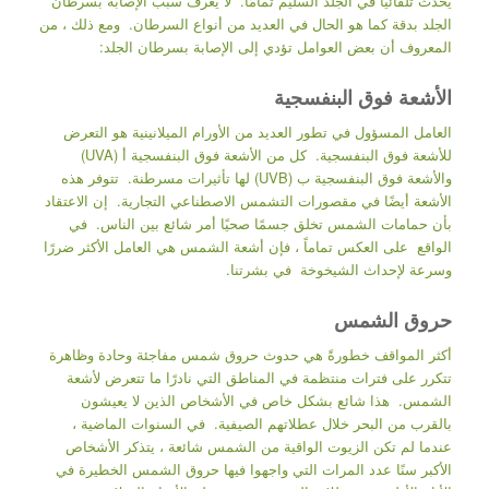
يحدث تلقائيًا في الجلد السليم تمامًا. لا يُعرف سبب الإصابة بسرطان
الجلد بدقة كما هو الحال في العديد من أنواع السرطان. ومع ذلك ، من
المعروف أن بعض العوامل تؤدي إلى الإصابة بسرطان الجلد:
الأشعة فوق البنفسجية
العامل المسؤول في تطور العديد من الأورام الميلانينية هو التعرض
للأشعة فوق البنفسجية. كل من الأشعة فوق البنفسجية أ (UVA)
والأشعة فوق البنفسجية ب (UVB) لها تأثيرات مسرطنة. تتوفر هذه
الأشعة أيضًا في مقصورات التشمس الاصطناعي التجارية. إن الاعتقاد
بأن حمامات الشمس تخلق جسمًا صحيًا أمر شائع بين الناس. في
الواقع على العكس تماماً ، فإن أشعة الشمس هي العامل الأكثر ضررًا
وسرعة لإحداث الشيخوخة في بشرتنا.
حروق الشمس
أكثر المواقف خطورةً هي حدوث حروق شمس مفاجئة وحادة وظاهرة
تتكرر على فترات منتظمة في المناطق التي نادرًا ما تتعرض لأشعة
الشمس. هذا شائع بشكل خاص في الأشخاص الذين لا يعيشون
بالقرب من البحر خلال عطلاتهم الصيفية. في السنوات الماضية ،
عندما لم تكن الزيوت الواقية من الشمس شائعة ، يتذكر الأشخاص
الأكبر سنًا عدد المرات التي واجهوا فيها حروق الشمس الخطيرة في