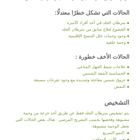
الحالات التي تشكل خطرًا معتدلًا:
● سرطان الجلد في أحد أفراد الأسرة
● الخضوع لعلاج سابق من سرطان الجلد
● وجود وحمات خلل التنسج الإقليمية
● وحمة خلقية
الحالات الأخف خطورة :
● علاجات تثبيط الجهاز المناعي
● الحساسية لأشعة الشمس
● حروق شمس مفاجئة وشديدة مع وجود تقرحات مسبقة
● النمش
التشخيص
يتم تشخيص سرطان الجلد فقط عن طريق أخذ خزعة من وحمة
مشبوهة وفحصها بحسب التشريح المرضي. هناك بعض الحالات التي
تجعل الوحمة مشبوهة:
● النمو السريع
● تغيير اللون المفاجئ