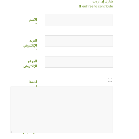
شارك إن أردت
Feel free to contribute!
الاسم
*
البريد
الإلكتروني
*
الموقع
الإلكتروني
احفظ
اسمي،
بريدي
الإلكتروني،
والموقع
الإلكتروني
في هذا
المتصفح
لاستخدامها
المرة المقبلة
في تعليقي.