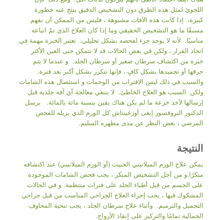
اللجوئ لمثل هذه الطرق دون التشخيص الدقيق ينتج عنه خطورة
كبيرة، إذا كانت هذه الآفات مشبوهة ، فليس من الممكن أن نفهم
مسبقًا ما هو التشخيص الحقيقي وما إذا كان العلاج الذي تمّ اتباعه
مناسبًا. لأنه لا يوجد جزء لفحصه بشكل تحليلي. تعتبر الخبرة مهمة في
اتخاذ القرار ، ولكن في بعض الحالات قد لا تتمكن حتى العين الأكثر
خبرة من اكتشاف سرطان صغير أو سرطان الجلد. و عندما لا يتم
حرقها أو تجميدها بشكل كافٍ ، فإنها تتكرر بشكل أكبر بعد فترة.
والسبب في ذلك ليس الاقتراب من الوحمات و استئصال هذه الشامات
ولكن السبب هو العلاج الخاطئ. لا ينبغي معالجة أي آفة جلدية قبل
إرسالها لأخذ خزعة ما لم يكن هناك يقين بنسبة مائة بالمائة. يرسل
الدكتور البروفسور إيغى أوزغينتاش كل الورم الذي يزيله للفحص
المرضي ، بغض النظر عن مدى مظهره السليم.
النتيجة
يمكن علاج الورم الميلانيني الخبيث (أو الورم الميلانيني) عند اكتشافه
مبكرًا.و من أجل التشخيص المبكر ، يجب فحص الشامات الموجودة
على الجسم من قبل أطباء الجلد على فترات منتظمة. و في الحالات
المشكوك فيها ، يجب إجراء العلاج الجراحي المناسب من قبل جراحي
التجميل والترميم. وأثناء علاج سرطان الجلد ، يجب تنحية المخاوف
الجمالية تمامًا والتركيز على إنقاذ الأرواح.