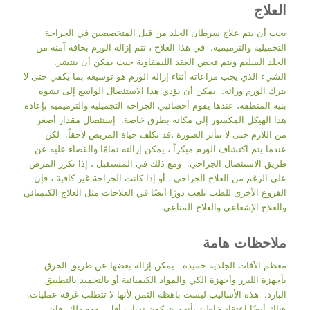
العلاج
يجب أن يتم علاج سرطان الجلد من قبل المتخصصين في الجراحة
التجميلية والترميمية. في هذا العلاج ، تتم إزالة الورم بحافة آمنة من
الجلد السليم ويتم فحص العقد الليمفاوية حيث يمكن أن ينتشر.
الشيء الذي يجب مراعاته أثناء إزالة الورم هو توسيعه بما يكفي حتى لا
يترك الورم ورائه. يمكن أن يؤدي هذا الاستئصال الواسع إلى تشوه
بنية المنطقة، عندها يقوم أخصائيي الجراحة التجميلية والترميمية بإعادة
هذا الهيكل المكسور إلى مكانه بطرق خاصة. إستئصال مقدار أصغر
من اللازم حتى لا تتأثر الصورة ،قد تكلف حياة المريض لاحقاً. لكن
عندما يتم اكتشاف الورم مبكراً ، يمكن إزالته تمامًا والقضاء عليه عن
طريق الاستئصال الجراحي. ومع ذلك في المستقبل ، إذا تكرر المرض
على الرغم من العلاج الجراحي ، أو إذا كانت الجراحة غير كافية ، فإن
الفروع الأخرى للطب تلعب دورًا أيضًا في العلاجات مثل العلاج الكيميائي
والعلاج الإشعاعي والعلاج المناعي.
ملاحظات هامة
معظم الآفات الجلدية حميدة. يمكن إزالة بعضها عن طريق الحرق
بأجهزة الليزر وأجهزة الكي والمواد الكيميائية أو بالتجميد بالتطبيق
البارد. هذه الأساليب ليست باهظة الثمن لأنها لا تتطلب غرفة عمليات.
هناك أيضًا اعتقاد خاطئ بأنهم يتركون ندبات أقل. ومع ذلك فإن