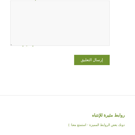
اسمي،
بريدي
الإلكتروني،
والموقع
الإلكتروني
في هذا
المتصفح
لاستخدامها
المرة المقبلة
في تعليقي.
روابط مثيرة للإنتباه
دونك بعض الروابط المميزة - استمتع معنا :)