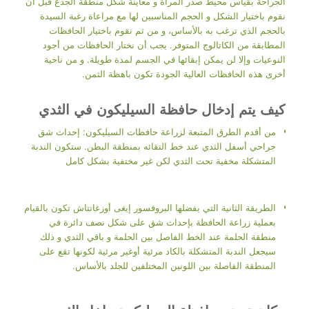
الجراحة بقياس محيط صدر المرأة و معاينة شكل منطقة الجذع قبل أن
نقوم باختيار الشكل و الحجم المناسبين لها مع مراعاة رغبة السيدة
بالحجم الذي ترغب به بالأساس، و من ثم نقوم باختيار الحافظات
المطابقة من الكاتالوج المتوفر. يجب أن نختار الحافظات من أجود
النوعيات وإلا لن يمكن إبقائها في الجسم لمدة طويلة. و من ناحية
أخرى هذه الحافظات العالية الجودة تكون باهظة الثمن.
كيف يتم إدخال حافظة السيليكون في الثدي
من أقدم الطرق المتبعة لزراعة حافظات السيليكون: إحداث شق
جراحي أسفل الثدي عند خط التقائه بمنطقة البطن. ستكون الندبة
المتشكلة مخفية تحت الثدي لكن غير مختفية بشكل كامل
الطريقة الثانية التي يفضلها البروفسور إيغى أوزغانتاش تكون بالقيام
بعملية زراعة الحافظة بإحداث شق على شكل نصف دائرة في
منطقة الحلمة عند الخط الفاصل بين الحلمة و باقي الثدي و ذلك
سيجعل الندبة المتشكلة بالكاد مرئية أوغير مرئية لكونها تقع على
المنطقة الفاصلة بين اللونين المختلفين للجلد بالأساس.