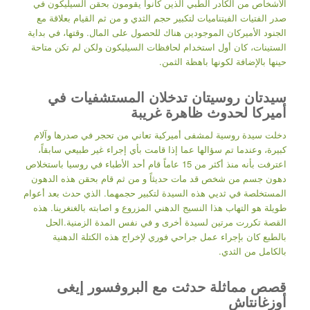
الأشخاص من الكادر الطبي الذين كانوا يقومون بحقن السيليكون في
صدر الفتيات الفيتناميات لتكبير حجم الثدي و من ثم القيام بعلاقة مع
الجنود الأميركان الموجودين هناك للحصول على المال. وقتها، في بداية
الستينات، كان أول استخدام لحافظات السيليكون ولكن لم تكن متاحة
حينها بالإضافة لكونها باهظة الثمن.
سيدتان روسيتان تدخلان المستشفيات في
أميركا لحدوث ظاهرة غريبة
دخلت سيدة روسية لمشفى أميركية تعاني من تحجر في صدرها وآلام
كبيرة، وعندما تم سؤالها عما إذا قامت بأي إجراء غير طبيعي سابقاً،
اعترفت بأنه منذ أكثر من 15 عاماً قام أحد الأطباء في روسيا باستخلاص
دهون جسم من شخص قد مات حديثاً و من ثم قام بحقن هذه الدهون
المستخلصة في ثديي هذه السيدة لتكبير حجمهما. الذي حدث بعد أعوام
طويلة هو التهاب هذا النسيج الدهني المزروع و اصابته بالغنغرينا. هذه
القصة تكررت مرتين لسيدة أخرى و في نفس المدة الزمنية.الحل
بالطبع كان بإجراء عمل جراحي فوري لإخراج هذه الكتلة الدهنية
بالكامل من الثدي.
قصص مماثلة حدثت مع البروفسور إيغى
أوزغانتاش