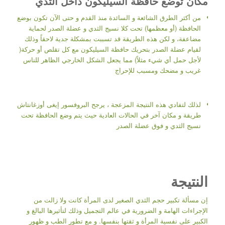
مكان توضع حافظة السيليكون داخل الثدي
من أكثر الطرق الشائعة و السائدة منذ القدم و حتى الآن تكون بوضع
الحافظة (أو معظمها) تحت كلا نسيج الثدي و عضلة الصدر لحماية
مضاعفة، و لكن هذه الطريقة قد تسببت بمشكلة جدية لاحقاً وذلك
لقيام عضلة الصدر بتحريك حافظة السيليكون مع كل تقلص أو حركة(
لأجل حمل أي شيء مثلاً) مما يجعل الشكل الخارجي الظاهر للناس
غريب و مضحك ومسبب للإحراج
لذلك لتفادي هذه النتيجة المزعجة ، يرجح البروفسور إيغى أوزغانتاش
طريقة و مكان آخر في الحالات العادية حيث يتم وضع الحافظة تحت
نسيج الثدي و فوق عضلة الصدر
النتيجة
إن مسألة تكبير حجم الثدي الصغير لدى المرأة كانت ولا زالت من
الإجراءات الهامة و الضرورية في عالم التجميل وذلك لتأثيرها البالغ و
الكبير على نفسية المرأة و ثقتها بنفسها. و مع تطور الطب و ظهور