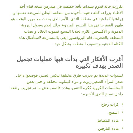
تكررت حالة قدوم سيدات بآفة حقيقية في صدرهن نتيجة قيام أحد
الأطباء بزراعة كتلة دهنية مأخوذة من منطقة البطن للمريضة نفسها و
زراعتها كما هية في منطقة الثدي. الأمر الذي يحدث مع مرور الوقت هو
ظهور الغنغرينا في هذا النسيج المزروع وذلك لعدم وصول التروية
الدموية و الأكسجين اللازم لخلايا النسيج فتموت الخلايا و تصاب
المنطقة بالغنغرينا. قام البروفسور إيغى بالمسارعة لاستأصال هذه
الكتلة الدهنية و تنضيف المنطقة بشكل جيد.
أغرب الأفكار التي بدأت فيها عمليات تجميل
الصدر بهدف تكبيره
لسنوات عديدة تم تجريب طرق مختلفة لتكبير الصدر، فوضعوا داخل
صدر المرأة الصغير زيوت و مواد كيماوية مختلفة و حتى بعض
المجسمات الكروية ككرة التنس. وهذه قائمة ببعض ما تم تجريب وضعه
داخل نسيج الثدي لتكبيره :
كرات زجاج
اسفنج
مادة المطاط
مادة البارفين