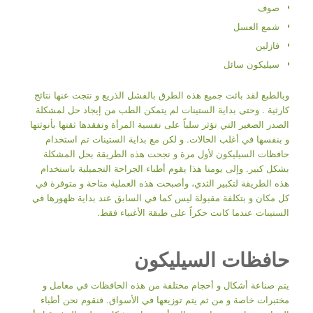
صوف
شمع العسل
فازلين
سيليكون سائل
وبالطبع لقد بائت جميع هذه الطرق بالفشل الذريع و نتجت عنها نتائج
كارثية . وحتى بداية الستينات لم يتمكن الطب من إيجاد حل لمشكلة
الصدر الصغير التي تؤثر سلباً على نفسية المرأة وتفقدها ثقتها بأنوثتها
و بنفسها في أغلب الحالات. و لكن مع بداية الستينات تم استخدام
حافظات السيليكون لأول مرة و نجحت هذه الطريقة بحل المشكلة
بشكل كبير. وإلى يومنا هذا يقوم أطباء الجراحة التجميلية باستخدام
هذه الطريقة لتكبير الثدي، وأصبحت هذه العملية متاحة و متوفرة في
كل مكان و بتكلفة مقبولة ليس كما في السابق عند بداية ظهورها في
الستينات عندما كانت حكراً على طبقة الأغنياء فقط.
حافظات السيليكون
يتم صناعة أشكال و أحجام مختلفة من هذه الحافظات في معامل و
مختبرات خاصة و من ثم يتم توزيعها في الأسواق. فنقوم نحن أطباء