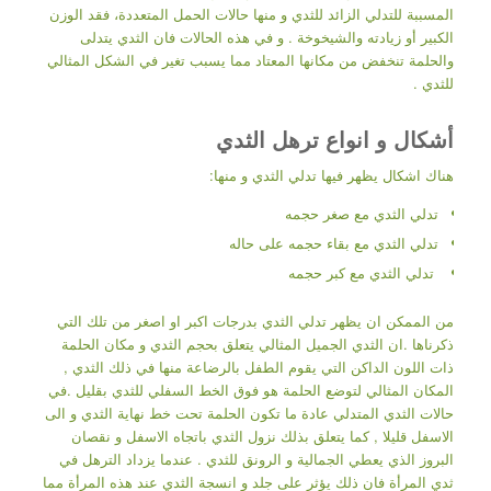
المسببة للتدلي الزائد للثدي و منها حالات الحمل المتعددة، فقد الوزن
الكبير أو زيادته والشيخوخة . و في هذه الحالات فان الثدي يتدلى
والحلمة تنخفض من مكانها المعتاد مما يسبب تغير في الشكل المثالي
للثدي .
أشكال و انواع ترهل الثدي
هناك اشكال يظهر فيها تدلي الثدي و منها:
تدلي الثدي مع صغر حجمه
تدلي الثدي مع بقاء حجمه على حاله
تدلي الثدي مع كبر حجمه
من الممكن ان يظهر تدلي الثدي بدرجات اكبر او اصغر من تلك التي
ذكرناها .ان الثدي الجميل المثالي يتعلق بحجم الثدي و مكان الحلمة
ذات اللون الداكن التي يقوم الطفل بالرضاعة منها في ذلك الثدي ,
المكان المثالي لتوضع الحلمة هو فوق الخط السفلي للثدي بقليل .في
حالات الثدي المتدلي عادة ما تكون الحلمة تحت خط نهاية الثدي و الى
الاسفل قليلا , كما يتعلق بذلك نزول الثدي باتجاه الاسفل و نقصان
البروز الذي يعطي الجمالية و الرونق للثدي . عندما يزداد الترهل في
ثدي المرأة فان ذلك يؤثر على جلد و انسجة الثدي عند هذه المرأة مما