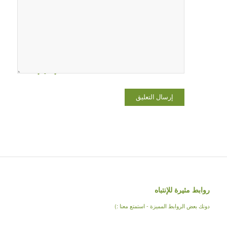
بريدي
الإلكتروني،
والموقع
الإلكتروني
في هذا
المتصفح
لاستخدامها
المرة المقبلة
في تعليقي.
روابط مثيرة للإنتباه
دونك بعض الروابط المميزة - استمتع معنا :)