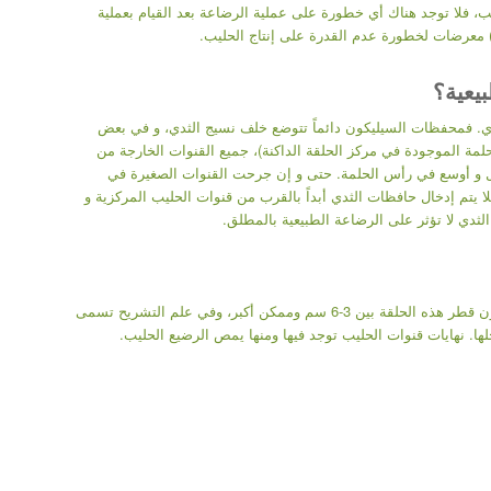
ب، فلا توجد هناك أي خطورة على عملية الرضاعة بعد القيام بعملية
ا) معرضات لخطورة عدم القدرة على إنتاج الحليب.
يعية؟
ثدي. فمحفظات السيليكون دائماً تتوضع خلف نسيج الثدي، و في بعض
لمة الموجودة في مركز الحلقة الداكنة)، جميع القنوات الخارجة من
قل و أوسع في رأس الحلمة. حتى و إن جرحت القنوات الصغيرة في
 يتم إدخال حافظات الثدي أبداً بالقرب من قنوات الحليب المركزية و
لثدي لا تؤثر على الرضاعة الطبيعية بالمطلق.
للثدي شكل مخروطي، وتوجد حلقة داكنة في رأسه توجد على أكثر جزء بارز منه، ويكون قطر هذه الحلقة بين 3-6 سم وممكن أكبر، وفي علم التشريح تسمى
لها. نهايات قنوات الحليب توجد فيها ومنها يمص الرضيع الحليب.