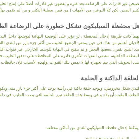
صبحن غير قادرات على الرضاعة بعد فترة و بعضهن غير قادرات أصلا على إنتاج الحلي
كبير الصدر. لكن كلا النوعين من الأمهات ( من قمن بعملية التكبير و من لم يقمن به
ل محفظة السيليكون تشكل خطورة على الرضاعة الطب
هما كانت طريقة إدخال المحفظة ، لن تؤثر على الوضعية النهائية لتوضعها داخل ال
لأحيان أعمق من هذا. في حين يمتص الرضيع الحليب من أكثر جزء بارز من الثدي (الح
دد الثدي تقترن ببعضها البعض و ثم تنفتح في النهاية للوسط الخارجي عبر قنوات أ
لمنطقة الداخلية، ستبقى القنوات الأخرى قادرة على المحافظة على تدفق الحليب، فلا
تى التجويف الذي يتم تجهيزه لها لا يمس تلك القنوات .ولهذه الأسباب فإن حافظات ا
لحلقة الداكنة و الحلمة
الحلقة الملونة أريولا)، و في وسط هذه الحلقة تبرز الحلمة التي يصب الحليب في داخ
يمكننا إدخال حافظة السيليكون للثدي من أماكن مختلفة:
من الثنية الموجودة تحت الثدي