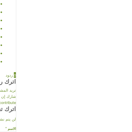
0
ردود
اترك رد
تريد المش
شارك إن 
contribute!
اترك تعل
لن يتم نشر
*
الاسم