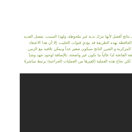
ئج أفضل لأنها تترك ندبة غير ملحوظة، ولهذا السبب، يفضل العديد
افظة بهذه الطريقة قد يؤذي قنوات الحليب، إلا أن هذا الاعتقاد
لمركزية و الضرر الناتج سيكون صغير جداً ويمكن تلافيه مع الزمن.
 الفاتحة لذا غالباً ما تكون غير واضحة، بالإضافة لوجود جهد وشدّ
كن نجاح هذه العملية (كغيرها من العمليات الجراحية) يرتبط مباشرةً