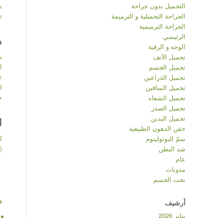
ي
التجميل بدون جراحة
ت
الجراحة التجميلية و الترميمة
الجراحة الترميمية
الرئيسي
ه
الوجه و الرقبة
م
تجميل الأنف
ا
تجميل الجسم
غ
تجميل الذراعين
ا
تجميل الساقين
ح
تجميل الشفاه
تجميل الصدر
تجميل اليدين
ا
حقن الدهون الطبيعية
سمّ البوتولينوم
(
شد البطن
عام
مدونات
نحت الجسم
و
أرشيف
يناير 2026