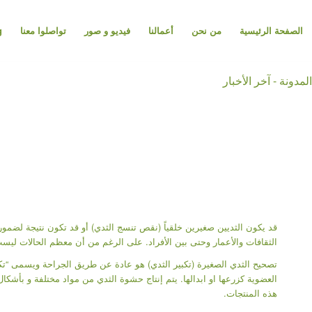
الصفحة الرئيسية
من نحن
أعمالنا
فيديو و صور
تواصلوا معنا
g
المدونة - آخر الأخبار
قد يكون الثديين صغيرين خلقياً (نقص تنسج الثدي) أو قد تكون نتيجة لضمو
الثقافات والأعمار وحتى بين الأفراد. على الرغم من أن معظم الحالات لي
تصحيح الثدي الصغيرة (تكبير الثدي) هو عادة عن طريق الجراحة ويسمى “تكبي
العضوية كزرعها او ابدالها. يتم إنتاج حشوة الثدي من مواد مختلفة و بأشك
هذه المنتجات.