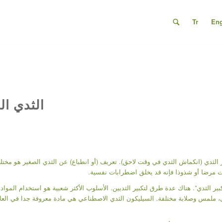
Tr
En
الثدي ال
ر الثدي (انكماش الثدي في وقت لاحق). تعريف (أو انطباع) عن الثدي الصغير هو مختل
ست مرضا أو شذوذا فإنه قد يخلق اضطرابات نفسية.
ر الثدي”. هناك عدة طرق لتكبير الثديين. الأسلوب الأكثر شعبية هو استخدام المواد 
ال، ملمس وصلابة مختلفة. السيليكون الثدي الاصطناعي هي مادة معروفة جدا في العا