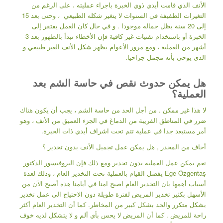
الأنف الذي قامت أيدي ذوي الخبرة باجراء عمليته ، على الرغم من
التغيرات الطفيفة في السنوات لا يتغير شكله الطبيعي ، وحتى بعد 15
إلى 20 سنة يظل جماله موجودا . و في حال كان العمل يفتقر إلى
الخبرة أو باستخدام تقنيات غير كافية فإن الأخطاء تبدأ بالظهور بعد 3
أشهر من العملية ، ومع مرور الأعوام يظهر شكل الأنف الغير طبيعي و
الذي يوحي بأنه مجمل جراحيا.
هل يمكن حدوث نقص في حاسة الشم بعد
العملية؟
لا هذا غير ممكن . من أجل الحد من حاسة الشم ، يجب أن يكون هناك
ضرر في المناطق القريبة من الدماغ في الجزء العميق من الأنف ، وهو
أمر مستبعد جدا في عملية تتم تحت اشراف أيدي ذات الخبرة.
أخاف من المخدر , هل يمكن عمل تجميل الأنف بدون تخدير ؟
نعم يمكن عمل العملية بدون تخدير ومع ذلك فإن البروفيسور الدكتور
Ege Özgentaş يفضل القيام بالعملية تحت التخدير العام ، وذلك لعدة
أسباب أهمها بان التخدير العام اصبح امنا في أيامنا هذه أصبح الآن من
الأسهل بكثير تخدير المريض لفترة طويلة دون الاحتياج الى عمل تخدير
بشكل متكرر والحد بشكل كبير من المخاطر. كما أن التخدير العام أكثر
راحة للمريض . كما أن المريض لا يحس بأي ألم و لا يتشكل لديه خوف