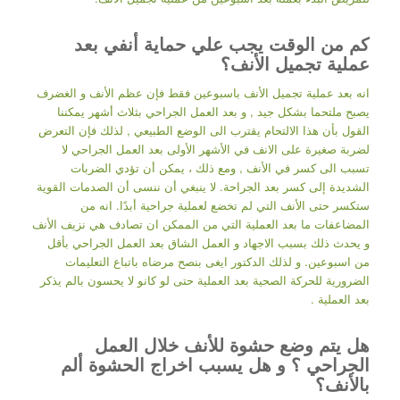
كم من الوقت يجب علي حماية أنفي بعد
عملية تجميل الأنف؟
انه بعد عملية تجميل الأنف باسبوعين فقط فإن عظم الأنف و الغضرف
يصبح ملتحما بشكل جيد , و بعد العمل الجراحي بثلاث أشهر يمكننا
القول بأن هذا الالتحام يقترب الى الوضع الطبيعي , لذلك فإن التعرض
لضربة صغيرة على الانف في الأشهر الأولى بعد العمل الجراحي لا
تسبب الى كسر في الأنف , ومع ذلك ، يمكن أن تؤدي الضربات
الشديدة إلى كسر بعد الجراحة. لا ينبغي أن ننسى أن الصدمات القوية
ستكسر حتى الأنف التي لم تخضع لعملية جراحية أبدًا. انه من
المضاعفات ما بعد العملية التي من الممكن ان تصادف هي نزيف الأنف
و يحدث ذلك بسبب الاجهاد و العمل الشاق بعد العمل الجراحي بأقل
من اسبوعين. و لذلك الدكتور ايغى بنصح مرضاه باتباع التعليمات
الضرورية للحركة الصحية بعد العملية حتى لو كانو لا يحسون بالم يذكر
بعد العملية .
هل يتم وضع حشوة للأنف خلال العمل
الجراحي ؟ و هل يسبب اخراج الحشوة ألم
بالأنف؟