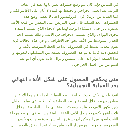
في السابق فإنه كان يتم وضع حشوات يظن بانها تفيد في ايقاف
النزيف بعد العمل الجراحي و يجتفظ بها لمدة 3 أيام على الأقل.و لكنه و
كما العديد من الزملاء فإن البروفيسور ايغى لا يفضل وضع هذه
الحشوات , بعد العملية فان قدرة المريض على التنفس من فتحة الأنف
تشعره بالراحة , الاستثناء الوحيد لهذا هو الانحناء الذي يسبب انسداد
مجرى الهواء ، والذي نسميه الانحراف في الأنف. و ذلك بسبب انحناء
الجدار المتوسط من الأنف نحو أحد الأطراف , و في هذه الحالات فإنه
يقوم بتعديل بسيط في الغضروف الداعم للخط المتوسط للأنف و
لتحقيق ذلك فاننا ندعم هذا الغضروف بطبقة من السيليكون لتقويتها و
هذا الطبقة لاتؤثر ابدا على التنفس و تزال عادة بدون أي الم بعد
اسبوعين من العمل الجراحي .
متى يمكنني الحصول على شكل الأنف النهائي
بعد العملية التجميلية؟
لقدقلنا بأن الأنف يحدث به انتفاخ بعد العملية الجراحية و هذا الانتفاخ
يتقلص تدريجيا خلال اسبوعين بعد العملية و لكنه لا يخنفي تماما . خلال
شهر يكون الأنف قد عاد بنسبة 75 بالمئة الى حالته الطبيعية . وخلال
ثلاث أشهر يكون قد وصل الأنف الة 90 بالمئة من التعافي . و بعد مرحلة
الثلاث أشهر من الممكن أن يستغرق التحسن عدة سنوات و يكون
الفرق غير ملحوظ للمريض او المحيطين به الا عند التدقيق بالصور . إن