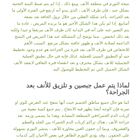
نتيجة التورم في منطقة الأنف .ومع ذلك ، إذا لم يتم ضبط البنية التحتية
بشكل جيد ، فإن طرف الأنف ، الذي يبدو أنه ارتفع في الفترة الأولى ما
بعد الجراحة، يأخذ شكله الفعلي من خلال نزول الحافة بعد بضعة
أسابيع. إذا لم يكن هذا الشكل الأخير هو ما يريده المريض ، عادة ما
يتم التعبير عنه على أنه في البداية كان طرف الأنف مرتفعا و جيدا ولكنه
بعد ذلك انخفض . مما يوضح أن المشكلة عند هذا المريض في النسج
الداعمة لصلابة الأنف و ظهور حافته بشكل مرتفع. السبب الأهم
للانخفاض في طرف الأنف بعد فترة من الجراحة هو عدم وجود تخطيط
جيد أو التطبيق السيئ للعملية. لذلك فإنه في حال تطبيق العملية
التجميلية للانف بشكل محترف و بعد انقضاء فترة التعافي لايفقد الأنف
الشكل الجميل التي تم التخطيط للوصول اليه.
لماذا يتم عمل جبصين و تلزيق للأنف بعد
الجراحة؟
كما هو حال جميع مناطق الجسم حيث أنها تنتفخ عند التعرض للوي او
ضربة فإن الوجه أيضا يظهر فيه الانتفاخ , يتم جمع كمية معينة من
كريات الدم الحمراءفي المنطقة المصابة. وهذا ما يسمى وزمة. بعد
جراحة الأنف ، هناك تراكم كريات الدم الحمراء بين الجلد والعظم
والغضروف. وبما أن جفون العين مجاورة للأنف ، ينتشر التورم بسهولة
على الجفون ، وقد يؤدي التورم الظاهر في بعض الأحيان إلى كدمات