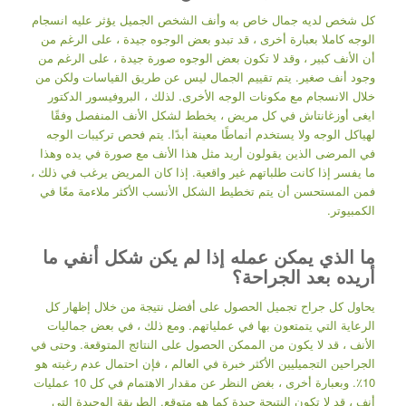
كل شخص لديه جمال خاص به وأنف الشخص الجميل يؤثر عليه انسجام
الوجه كاملا بعبارة أخرى ، قد تبدو بعض الوجوه جيدة ، على الرغم من
أن الأنف كبير ، وقد لا تكون بعض الوجوه صورة جيدة ، على الرغم من
وجود أنف صغير. يتم تقييم الجمال ليس عن طريق القياسات ولكن من
خلال الانسجام مع مكونات الوجه الأخرى. لذلك ، البروفيسور الدكتور
ايغى أوزغانتاش في كل مريض ، يخطط لشكل الأنف المنفصل وفقًا
لهياكل الوجه ولا يستخدم أنماطًا معينة أبدًا. يتم فحص تركيبات الوجه
في المرضى الذين يقولون أريد مثل هذا الأنف مع صورة في يده وهذا
ما يفسر إذا كانت طلباتهم غير واقعية. إذا كان المريض يرغب في ذلك ،
فمن المستحسن أن يتم تخطيط الشكل الأنسب الأكثر ملاءمة معًا في
الكمبيوتر.
ما الذي يمكن عمله إذا لم يكن شكل أنفي ما
أريده بعد الجراحة؟
يحاول كل جراح تجميل الحصول على أفضل نتيجة من خلال إظهار كل
الرعاية التي يتمتعون بها في عملياتهم. ومع ذلك ، في بعض جماليات
الأنف ، قد لا يكون من الممكن الحصول على النتائج المتوقعة. وحتى في
الجراحين التجميليين الأكثر خبرة في العالم ، فإن احتمال عدم رغبته هو
10٪. وبعبارة أخرى ، بغض النظر عن مقدار الاهتمام في كل 10 عمليات
أنف ، قد لا تكون النتيجة جيدة كما هو متوقع. الطريقة الوحيدة التي