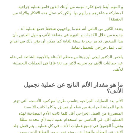
و المهم أيضا جمع فكرة مهمة من أولئك الذين قامو بعملية جراحية
لمشاركة مشاعرهم و رأيهم بها. ولكن كم تمثل هذه الأفكار والآراء من
الحقيقة؟
يعتقد الكثير من الناس أنه عندما يواجهون شخصًا خضع لعملية أنف
جديدة من خلال الكدمات و التورم في منطقة الأنف و حول العينين بأن
هذا الشخص قد مر بتجربة سيئة للغاية كما يمكن أن يؤثر ذلك في اقدام
على عمل جراحي للتجميل تماما.
يلخص الدكتور ايجى أوزجينتاس معظم الأسئلة والأجوبة الشائعة لمرضاه
عن جماليات الأنف مع تجربته لأكثر من 30 عامًا في العمليات التجميلية
للأنف.
ما هو مقدار الألم الناتج عن عملية تجميل
الأنف؟
الألم بعد العمليات الجراحية يتناسب طرديا مع كمية الأنسجة التي تؤثر
عليها العملية الجراحية من قطع أو تمزيق. و كلما كانت الأنسجة
المتضررة من العمل الجراحي أقل كلما كانت الألام المصاحبة لهذه
العملية أقل. في الماضي تم استخدام تقنية ثابتة (أي محددة سلفًا
وتقريباً للجميع) في جميع عمليات الأنف. في كل عملية ، يتم فصل جلد
الأنف عن العظام والغضاريف ، ويتم تحرره من الغطاء الذي يسمى