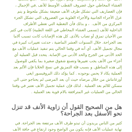
الغشاء المخاطي حول غضروف القطب الأوسط للأنف ,في الإجمال ،
فإن الغضاريف التي تشكل طرف الأنف ضعيفة بشكل ملحوظ و يتم
عزل الأجزاء الجانبية والأجزاء العلوية من الغضروف التي تشكل الجزء
المركزي من الأنف. ، و بذلك فأن التغطية التي تغطي الأطراف
الداخلية للأنف (تسمى الغشاء المخاطي في اللغة الطبية) كانت في كثير
من الأحيان تمزق أو تصاب بالأذى. كل هذه الإصابات كانت تسبب ألاما
بعد الجراحة. خلال السنوات العشر الماضية ، حدثت تغييرات كبيرة في
مجال تجميل الأنف. أي أنه في وقتنا الحالي يتم تنفيذ عمليات الأنف مع
الحد الأدنى من الجرح والحد الأدنى من الإصابة. يتحدد قبل العملية أي
أجزاء من الأنف يجب تغييرها وتصنع شقوق صغيرة بما يكفي للوصول
إلى هذه المناطق. و بسبب قلة التمزيق في نسج الخلايا فإن الألم بعد
العملية يكاد لا يحس بوجوده . كما يؤكد ذلك البروفيسور ايغى
أوزغانتاش من خلال مرضاه حيث أن بعد المرضى لم يحتاجو حتى الى
مسكن للالم بعد العملية . لذلك فإن عملية تجميل الأنف تعتبر في وقتنا
الحالي من العمليات غير المترافقة بالام قوية بعد العملية .
هل من الصحيح القول أن زاوية الأنف قد تنزل
نحو الأسفل بعد الجراحة؟
كثير من الناس يريدون أن تبدو طرف الأنف مرتفعة بعد الجراحة. في
نهاية عمليات الأنف فإنه يكون من الواضح وجود ارتفاع في حافة الأنف