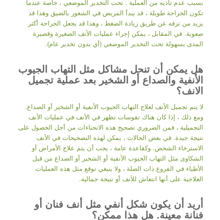
بسبب عدم تأذيه من العملية . تحت التخدير الموضعي ، خاصة عندما
تكون الجراحة طويلة ، قد يبدأ المريض في الشعور بالضيق وهذا قد
يزيد من نزفه عن طريق زيادة الضغط ، وهذا قد يجعل الجراحة أكثر
صعوبة. في المقابل ، يمكن إجراء عمليات الأنف الصغيرة وقصيرة
المدى بسهولة تحت التخدير الموضعي (أي بدون تخدير عام).
هل يمكن أن تنحل مشاكل مثل التهاب الجيوب
الأنفية والصداع أو الشخير بعد عملية تجميل
الانف؟
لا يتم تجميل الأنف لعلاج التهاب الجيوب الأنفية أو الشخير أو الصداع.
ومع ذلك ، إذا كان هناك تقوسات تظهر في الأنف في عمليات الأنف
التجميلية ، فمن الضروري تصحيح هذه الانحناءات من أجل الحصول على
نتيجة جيدة. في بعض الحالات ، يمكن لهذه التصحيحات في الأنف
الاسترخاء الشخص. وكقاعدة عامة ، يجب أن يتم علاج الأمراض أو
الشكاوى مثل التهاب الجيوب الأنفية أو الشخير أو الصداع من قبل
الأطباء في الفروع ذات الصلة ، ولا ينبغي توقع مثل هذه العمليات
العلاجية على أنها انتعاش للأنف أو نتيجة جمالية.
أريد أن يكون شكل أنفي مثل أنف فنان أو
فنانة معينة. هل هذا ممكن؟