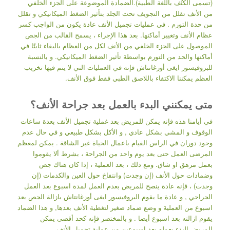
(تسمى الكُتُف باللغة الطبية).الضمادة الموضوعة على الجزء الخلفي
من الأنف تقلل من التجويف تحت الجلد بتأثير الضغط الميكانيكي و تقلل
من حدة التورم . في عمليات تجميل الأنف عادة يكون من الواجب كسر
عظام الأنف وتغيير أماكنها. بعد هذا الإجراء ، يسمح القالب من الجص
الموصول على الجزء الخلفي من الأنف لكل من العظام بالبقاء ثابتًا في
أماكنها والحد من التورم بواسطة تأثير الضغط الميكانيكي. و بالنسبة
للبروفيسور ايغى أوزغانتاش فإنه في العمليات التي لا يتم فيها تخريب
العظم يمكننا الاكتفاء باللاصق الطبي فقط فوق الأنف.
متى يمكنني البدء بالعمل بعد جراحة الأنف؟
في أيامنا هذه فإنه يمكن للمريض بعد غملية تجميل الأنف بعدة ساعات
الوقوف و المشي بشكل عادي , و الأكل بشكل طبيعي و في حال عدم
وجود دوران في الراس القيام باعمال الحياة غير الشاقة . يمكن لمعظم
المرضى العمل حتى بعد يوم واحد من الجراحة ، بشرط ألا يقوموا
بعمل مرهق او شاق. ومع ذلك ، بعد العملية ، إذا كان هناك جص
وضمادات حول الأنف (إن وجدت) وانتفاخ حول العين والكدمات (إن
وجدت) ، فإنه عادة ينصح للمريض بعدم العمل لمدة اسبوع بعد العمل
الجراحي , و عادة ما يقوم البروفيسور ايغى أوزغانتاش بازالة الجص بعد
اسبوع من العملية و وضع ضماد صغير لتغطية الأنف بعدها, و هذا الضماد
يقوم ازالته بعد اسبوع أيضا . و بالمختصر فإنه كحد أقصى يمكن
للمريض البدء بعمله بعد اسبوعين من عملية تجميل الأنف.