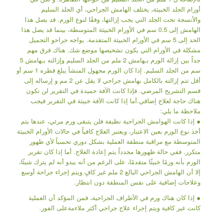
أورام الجلد الخبيثة، يختلف الهامش الجراحي، أي الجلد السليم
والأنسجة تحت الجلد التي يجب إزالتها، وفقًا لنوع الورم. قد يصل هذا
الهامش إلى 0.5 سم في الأورام الخبيثة المتوسطة، بينما قد يصل هذا
الحد إلى 5 سم في الأورام الخبيثة المتقدمة. يواجه جراحو التجميل
مشكلة في الأورام التي يكون تشخيصها موضع شك. هناك فرق مهم
جداً بين إزالة الورم بـهامش 2 ملم من الجلد السليم وإزالته بـهامش 5
سم من الجلد السليم. إذا كان الورم مجهول المنشأ يبلغ قطره 1 سم أو
أقل تتم إزالته بالكامل بهامش جراحي لا يقل عن 2 مم و إرساله إلى
قسم التشريح المرضي. فإذا كانت الآفة حميدة في التقرير لن تكون
هناك حاجة لعلاج إضافي.أما إذا كانت الآفة خبيثة في التقرير فيجب
ملاحظة ما يلي:
● إذا كانت الهوامش الجراحية نظيفة فلن يتبقى ورم مرئي، عندها يتم
أخذ نوع الورم بعين الاعتبار، ويعتبر العلاج كافياً في حالات الأورام الخبيثة
المتوسطة مع مراقبة منطقة العملية بشكل دوري تحسباً لأي ظهور
متكرر. ففي حالة ظهورها مجدداً يتم إعادة العلاج. أما إذا كان تقرير
الورم بأنه ورمًا خبيثًا متقدمًا، على الرغم من أنه يبدو أنه لم يترك شيئًا،
إلا أن الهامش الجراحي البالغ 2 ملم غير كافٍ ويتم إجراء جراحة أوسع
وعلاجات إضافية على نفس المنطقة دون انتظار.
● إذا كان هناك ورم في الأطراف الجراحية، فمن المؤكد أن العملية
كانت غير كافية ويتم إجراء علاج جراحي أكثر ملاءمةعلى الفور.