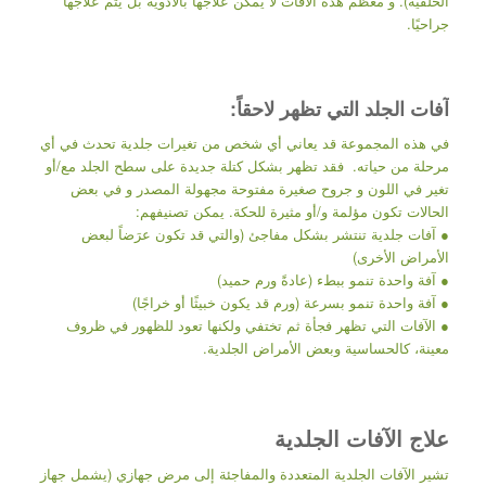
الخلقية). و معظم هذه الآفات لا يمكن علاجها بالأدوية بل يتم علاجها
جراحيًا.
آفات الجلد التي تظهر لاحقاً:
في هذه المجموعة قد يعاني أي شخص من تغيرات جلدية تحدث في أي
مرحلة من حياته. فقد تظهر بشكل كتلة جديدة على سطح الجلد مع/أو
تغير في اللون و جروح صغيرة مفتوحة مجهولة المصدر و في بعض
الحالات تكون مؤلمة و/أو مثيرة للحكة. يمكن تصنيفهم:
● آفات جلدية تنتشر بشكل مفاجئ (والتي قد تكون عرَضاً لبعض
الأمراض الأخرى)
● آفة واحدة تنمو ببطء (عادةً ورم حميد)
● آفة واحدة تنمو بسرعة (ورم قد يكون خبيثًا أو خراجًا)
● الآفات التي تظهر فجأة ثم تختفي ولكنها تعود للظهور في ظروف
معينة، كالحساسية وبعض الأمراض الجلدية.
علاج الآفات الجلدية
تشير الآفات الجلدية المتعددة والمفاجئة إلى مرض جهازي (يشمل جهاز