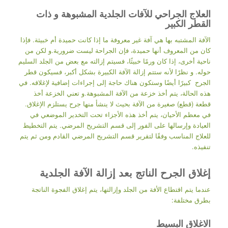
العلاج الجراحي للآفات الجلدية المشبوهة و ذات
القطر الكبير
الآفة المشتبه بها هي آفة غير معروفة ما إذا كانت حميدة أم خبيثة. فإذا
كان من المعروف أنها حميدة، فإن الجراحة ليست ضرورية.و لكن من
ناحية أخرى، إذا كان ورمًا خبيثًا، فسيتم إزالته مع بعض من الجلد السليم
حوله. و نظرًا لأنه ستتم إزالة الآفة الكبيرة بشكل أكبر، فسيكون قطر
الجرح كبيرًا أيضًا وستكون هناك حاجة إلى إجراءات إضافية لإغلاقه. في
هذه الحالة، يتم أخذ خزعة من الآفة المشبوهة.و تعني الخزعة أخذ
قطعة (قطع) صغيرة من الآفة بحيث لا ينشأ منها جرح يستلزم الإغلاق.
في معظم الأحيان، يتم أخذ هذه الأجزاء تحت التخدير الموضعي في
العيادة وإرسالها على الفور إلى قسم التشريح المرضي. يتم التخطيط
للعلاج المناسب وفقًا لتقرير قسم التشريح المرضي القادم ومن ثم يتم
تنفيذه.
إغلاق الجرح الناتج بعد إزالة الآفة الجلدية
عندما يتم اقتطاع الأفة من الجلد وإزالتها، يتم إغلاق الفجوة الناتجة
بطرق مختلفة:
الاغلاق البسيط