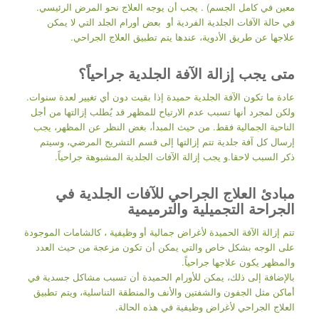
معين في كامل الجسم) . يجب أن يوجه العلاج نحو المرض الرئيسي.
في حالة الآفات الجلدية الفردية أو بعض أورام الجلد التي لا يمكن
علاجها عن طريق الأدوية، عندها يتم تطبيق العلاج الجراحي.
متى يجب إزالة الآفة الجلدية جراحياً؟
عادة ما تكون الآفة الجلدية حميدة إذا بقيت دون أي تغيير لعدة سنوات.
ولكن لمجرد أنها تسبب عدم الارتياح للمظهر قد يُطلب إزالتها من أجل
الناحية الجمالية فقط. من حيث المبدأ، بغض النظر عن المظهر، يجب
إرسال كل آفة جلدية تتم إزالتها إلى قسم التشريح المرضي، وسيتم
ذكر السبب لاحقا.و يجب إزالة الآفات الجلدية المشبوهة جراحياً.
مبادئ العلاج الجراحي للآفات الجلدية في
الجراحة التجميلية والترميمية
تتم إزالة الآفة الحميدة لأغراض جمالية أو وظيفية ، كالشامات الموجودة
على الوجه بشكل خاص والتي يمكن أن تكون مزعجة من حيث العدد
والمظهر يكون علاجها جراحياً.
بالإضافة إلى ذلك، يمكن للأورام الحميدة أن تسبب مشاكل جسدية في
أماكن مثل الجفون والشفتين والأنف والمنطقة التناسلية، ويتم تطبيق
العلاج الجراحي لأغراض وظيفية في هذه الحالة.