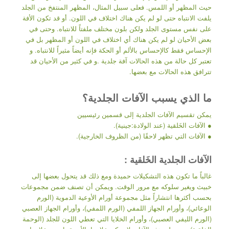
حيث المظهر أو اللمس. فعلى سبيل المثال، المظهر المنتفخ من الجلد
يلفت الانتباه حتى لو لم يكن هناك اختلاف في اللون. أو قد تكون الأفة
على نفس مستوى الجلد ولكن بلون مختلف ملفتاً للانتباه. وحتى في
بعض الأحيان لو لم يكن هناك أي اختلاف في اللون أو المظهر بل في
الإحساس فقط كالإحساس بالألم أو الحكة فإنه أيضاً مثيراً للانتباه. و
تعتبر كل حالة من هذه الحالات آفة جلدية .و في كثير من الأحيان قد
تترافق هذه الحالات مع بعضها.
ما الذي يسبب الآفات الجلدية؟
يمكن تقسيم الآفات الجلدية إلى قسمين رئيسيين
● الآفات الخَلقية (عند الولادة:جينية).
● الآفات التي تظهر لاحقًا (من الظروف الخارجية).
الآفات الجلدية الخَلقية :
غالباً ما تكون هذه التشكيلات حميدة ومع ذلك قد يتحول بعضها إلى
خبيث ويغير سلوكه مع مرور الوقت. ويمكن أن تصنف ضمن مجموعات
بحسب أكثرها انتشاراً مثل مجموعة أورام الأوعية الدموية (الورم
الوعائي)، وأورام الجهاز اللمفي (الورم اللمفي)، وأورام الجهاز العصبي
(الورم الليفي العصبي)، وأورام الخلايا التي تعطي اللون للجلد (الوحمة