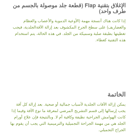
الإغلاق بتقنية Flap (قطعة جلد موصولة بالجسم من
طرف واحد)
إذا كانت هناك أنسجة مهمة (الأوعية الدموية والأعصاب والعظام
والغضاريف) على سطح الجرح المكشوف بعد إزالة الآفةالجلدية، فيجب
تغطيتها بطبقة صلبة وسميكة من الجلد. في هذه الحالة، يتم استخدام
هذه التقنية كغطاء.
الخاتمة
يمكن إزالة الآفات الجلدية لأسباب جمالية أو صحية. بعد إزالة كل آفة
يجب إرسالها إلى قسم التشريح المرضي لمعرفة ما نوع الآفة وفيما إذا
كانت الهوامش الجراحية نظيفة وكافية أم لا. وبالنتيجة فإن علاج أورام
الجلد هي من مهمة الجراحة التجميلية والترميمية التي يجب أن يقوم بها
الجراح التجميلي.