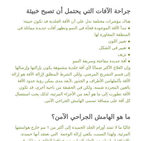
جراحة الآفات التي يحتمل أن تصبح خبيثة
هناك مؤشرات مختلفة تدل على أن الآفة الجلدية قد تكون خبيثة:
● تبدأ الآفة الموجودة فجأة في النمو وتظهر آفات جديدة مماثلة في
المنطقة المجاورة لها
● تغيير اللون
● تغيير في الشكل
● نزيف
● آفة جديدة مفاجئة وسريعة النمو
وإن العلاج الأكثر ضمانًا لأي آفة جلدية مشبوهة يكون بإزالتها وإرسالها
إلى قسم التشريح المرضي. ولكن الشرط المطلق لإزالة الآفة هو إزالة
الآفة بأكملهامن الأطراف و الجذور ،لأبعد مدى يمكن رؤية حدود الآفة
بالعين المجردة ضمنه. ولكن في الحقيقة من ناحية أخرى، قد تكون
الآفة تطورت إلى ما هو أبعد من الأجزاء المرئية، لذلك يجب استئصال
كل آفة على مسافة تسمى الهامش الجراحي الآمن.
ما هو الهامش الجراحي الآمن؟
غالبًا ما لا تمتد أورام الجلد الحميدة إلى أكثر من 1 مم خارج هوامشها
المرئية. ولهذا السبب، يكفي إزالة الوحمة التي نعتقد أنها حميدة،
بالإضافة ل 1 ملم من الجلد السليم من حوافها الظاهرة. و لكن في