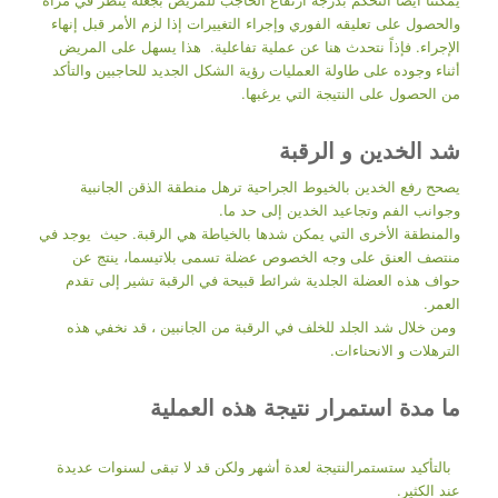
والحصول على تعليقه الفوري وإجراء التغييرات إذا لزم الأمر قبل إنهاء
الإجراء. فإذاً نتحدث هنا عن عملية تفاعلية. هذا يسهل على المريض
أثناء وجوده على طاولة العمليات رؤية الشكل الجديد للحاجبين والتأكد
من الحصول على النتيجة التي يرغبها.
شد الخدين و الرقبة
يصحح رفع الخدين بالخيوط الجراحية ترهل منطقة الذقن الجانبية
وجوانب الفم وتجاعيد الخدين إلى حد ما.
والمنطقة الأخرى التي يمكن شدها بالخياطة هي الرقبة. حيث يوجد في
منتصف العنق على وجه الخصوص عضلة تسمى بلاتيسما، ينتج عن
حواف هذه العضلة الجلدية شرائط قبيحة في الرقبة تشير إلى تقدم
العمر.
ومن خلال شد الجلد للخلف في الرقبة من الجانبين ، قد نخفي هذه
الترهلات و الانحناءات.
ما مدة استمرار نتيجة هذه العملية
بالتأكيد ستستمرالنتيجة لعدة أشهر ولكن قد لا تبقى لسنوات عديدة
عند الكثير.