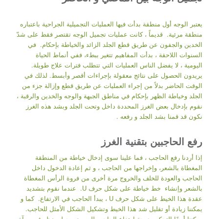
يعتبر الوجه أول منطقة بدأت فيها العمليات التجميلية الجراحية باعتباره
منطقة مرئية. قديماً ، كانت عمليات تجميل الوجه تقتصر فقط على شدّ
الخدين والجفون عن طريق قطع الجلد الزائد والخياطة بإحكام. في
السنوات اللاحقة ، بدأت المفاهيم تتغير ببطء، ففي أنماط الحياة
اليومية ، لا يفضل الناس العمليات التي تتطلب فترات علاج طويلة.
يريدون الحصول على نتائج معقولة بإجراءات أقصر وأبسط. لذلك في
الوقت الحاضر بدلاً من إجراء العمليات عن طريق قطع وإزالة جزء من
الجلد وخياطة الظهر بإحكام في مناطق الجبهة والوجه والخدين والرقبة ،
نقوم بإدخال بعض الغرز المحددة داخل وتحت الجلد وبشد هذه الغرز
نكون قد قمنا بشد الجلد و رفعه .
رفع الحاجبين بتقنية الغرز
إذا أردنا رفع الحاجب ، فما علينا سوى إدخال خياطة من المنطقة
المغطاة بالشعر، وإخراجها من الحاجب ، و ثم إعادة الدخول داخل
الحاجب والعودة للخلف والخروج مرة أخرى من فروة الرأس المغطاة
بالشعر وإنشاء خط خياطة على شكل حرف U. عندما نقوم بتشديد
عقدة هذا الخيط على شكل حرف U ، يبدأ الحاجب في الارتفاع. كما و
يمكننا زيادة أو تقليل شد هذا الخيط وتشكيل الشكل الأمثل للحاجب.
يمكننا أيضًا التحكم بدرجة ارتفاع الحاجب للمريض بجعله ينظر في مرآة