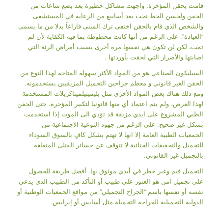
قامت بحقن المؤخرة. واجهت مشاكل خطيرة بعد بضع ساعات من
الحقن ولحسن الحظ نجت بعد أسابيع من الرعاية في المستشفى
والشخص الذي قام بالحقن اختفى ترك المبنى فاراغاً بدلا من ما يسمى
“العيادة”. على الرغم من أنها كانت محظوظة بما فيه الكفاية لأن لم
تمت، لكن لن تكون هي نفسها مرة أخرى بسبب أمراض الرئة التي
اصابتها والأضرار التي لحقت بأوردتها .
السيليكون الصناعي هو من المواد الأكثر سهولة المتاحة لهذا النوع من
الحقن الغير قانوني و معظم جراحين التجميل المزيفيين يستخدمونه.
ومع ذلك هناك بعض المواد الأخرى مثل بليميثيلميثاكريلات المستخدمة
لهذا الغرض، ولم يتم اعتماد أي منها قانونيا لتكبير المؤخرة. حتى الحقن
الطبي المشروع على ايدي مزيفة قد تؤدي الى الموت إذا استخدمت
بشكل غير صحيح. على الرغم من جهود التوعية الاجتماعية من
الجمعيات الطبية العامة إلا انها لا تهتم بشكل كافٍ بالسوق السوداء
للتجميل والتحقيقات الجنائية لا تتوقف عن خسائر القتلى المتعلقة
بالتجميل غير القانوني.
التجميل قيم وغير خطر في أيدي موثوق بها. أفضل طريقة للحصول
على تجميل آمن هو العثور على طبيب أو التأكد من الطبيب الذي يدعي
نفسه أو نفسها باسم “الجراح التجميلي” من مواقع الجمعيات الوطنية أو
الدولية التجميلية للجراحة التجميلة مثل أسابس أو إيزابس.