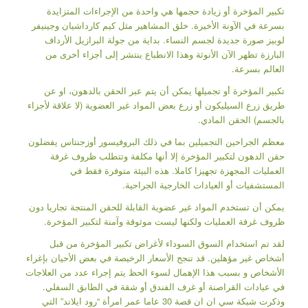
تكبير المؤخرة أو زيادة حجمها هي واحدة من الإجراءات المتزايدة
بسرعة في الآونة الأخيرة. خلق المشاهير مثل كيم كارداشيان وجينيفر
لوبيز صورة جديدة لجسم النساء. بداية من جولة البرازيل الأرداف
البارزة تظهر الآن الأنوثة وهذا الانطباع ينتشر إلى أجزاء أخرى من
العالم بسرعة.
تكبير المؤخرة أو تجميلها يمكن أن يتم عبر الحقن بالدهون، او عن
طريق زرع السيليكون أو زرع بعض المواد غير العضوية (لا علاقة لأجزاء
بالجسم) الحقن المادي.
معظم الجراحين التجميلين بما في ذلك البروفيسور أوزجنتاس يفضلون
حقن الدهون لتكبير المؤخرة إلا أنها مكلفة وتتطلب ظروف غرفة
العمليات المجهزة تجهيزا كاملا. هذه البيئة متوفرة فقط في
المستشفيات أو العيادات الخارجية الجراحية.
يمكن أن تستخدم المواد غير عضوية القابلة للحقن المنتجة تجاريا دون
ظروف غرفة العمليات ولكنها ليست موثوقة وآمنة لتكبير المؤخرة.
لقد تم استخدام السوق السوداء لأغراض تكبير المؤخرة من قبل
أشخاص غير مؤهلين. قد تنجح الأسعار الرخيصة في بعض الأحيان بإغراء
الأشخاص و بسبب هذا الإهمال لسوء الحظ يتم إجراء عدد من العلاجات
في عيادات القراصنة أو غرف الفندق أو شقة في الطابق السفلي.
وذكرت شبكة سي ان ان قصة 30 عاما عمر امرأة “رود ايلاند” التي