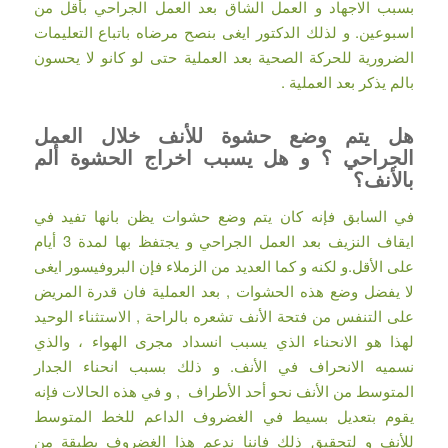
بسبب الاجهاد و العمل الشاق بعد العمل الجراحي بأقل من
اسبوعين. و لذلك الدكتور ايغى بنصح مرضاه باتباع التعليمات
الضرورية للحركة الصحية بعد العملية حتى لو كانو لا يحسون
بالم يذكر بعد العملية .
هل يتم وضع حشوة للأنف خلال العمل
الجراحي ؟ و هل يسبب اخراج الحشوة ألم
بالأنف؟
في السابق فإنه كان يتم وضع حشوات يظن بانها تفيد في
ايقاف النزيف بعد العمل الجراحي و يجتفظ بها لمدة 3 أيام
على الأقل.و لكنه و كما العديد من الزملاء فإن البروفيسور ايغى
لا يفضل وضع هذه الحشوات , بعد العملية فان قدرة المريض
على التنفس من فتحة الأنف تشعره بالراحة , الاستثناء الوحيد
لهذا هو الانحناء الذي يسبب انسداد مجرى الهواء ، والذي
نسميه الانحراف في الأنف. و ذلك بسبب انحناء الجدار
المتوسط من الأنف نحو أحد الأطراف , و في هذه الحالات فإنه
يقوم بتعديل بسيط في الغضروف الداعم للخط المتوسط
للأنف و لتحقيق ذلك فاننا ندعم هذا الغضروف بطبقة من