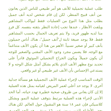
طلب عملية تجميلية للأنف هو أمر طبيعي للناس الذين يعانون
من أنف قبيح المنظر، لكن إن قام شخص لديه أنف جميل
بطلب مثل هذا النوع من العمليات فقط ليواكب المشاهير
ويلفت الأنظار ، عندها تجب إعادة النظر بثقته بنفسه. كل فردٍ
منا لديه ظهور فريد، ولا يتم تعريف الجمال بحسب المشاهير
فقط. فلا يوجد صيغة ثابتة ل”أنف جميل”، هناك أناس جميلون
بأنف كبير أو صغير نسبياً. الأهم من هذا أن يكون الأنف متناغماً
مع الوجه. فلا يضمن مجرد وجود الأنف المقنى والصغير للوجه
أن يكون جميلاً. ويكون الجراح التجميلي الموثوق قادراً على
تحديد نوع مظهر الأنف الذي يلائم بشكل أمثل شكل الوجه و لا
يستدعي الإحساس بأن الأنف غير طبيعي أو غير واقعي.
الوقت المناسب لإجراء عملية الأنف التجميلية هو مسألة جدلية
أخرى. لا يوجد حد أعلى لعمر المريض لقيامه بمثل هذه العملية
إلا إن كان يعاني من ظروف صحية خطيرة تهدد حياته، أما الحد
الأدنى لإجراء هذه العملية مرتبط بتوقف عملية النمو. وبشكل
كلاسيكي فإن عمر ١٨ سنة هو المقبول حول العالم. لكن هناك
بعض الأطباء الذين يرون عمر ١٦ سنة ، هو الحد العمري