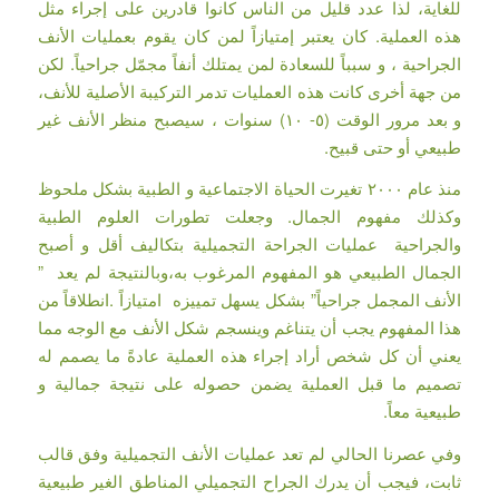
للغاية، لذا عدد قليل من الناس كانوا قادرين على إجراء مثل
هذه العملية. كان يعتبر إمتيازاً لمن كان يقوم بعمليات الأنف
الجراحية ، و سبباً للسعادة لمن يمتلك أنفاً مجمّل جراحياً. لكن
من جهة أخرى كانت هذه العمليات تدمر التركيبة الأصلية للأنف،
و بعد مرور الوقت (٥- ١٠) سنوات ، سيصبح منظر الأنف غير
طبيعي أو حتى قبيح.
منذ عام ٢٠٠٠ تغيرت الحياة الاجتماعية و الطبية بشكل ملحوظ
وكذلك مفهوم الجمال. وجعلت تطورات العلوم الطبية
والجراحية عمليات الجراحة التجميلية بتكاليف أقل و أصبح
الجمال الطبيعي هو المفهوم المرغوب به،وبالنتيجة لم يعد ”
الأنف المجمل جراحياً” بشكل يسهل تمييزه امتيازاً .انطلاقاً من
هذا المفهوم يجب أن يتناغم وينسجم شكل الأنف مع الوجه مما
يعني أن كل شخص أراد إجراء هذه العملية عادةً ما يصمم له
تصميم ما قبل العملية يضمن حصوله على نتيجة جمالية و
طبيعية معاً.
وفي عصرنا الحالي لم تعد عمليات الأنف التجميلية وفق قالب
ثابت، فيجب أن يدرك الجراح التجميلي المناطق الغير طبيعية