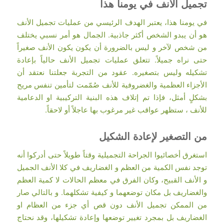
تجميل الأنف في يومنا هذا
في يومنا هذا، يعتبر الهدف الرئيسي من عمليات تجميل الأنف
هو أن يبدو الشخص أكثر جاذبية. الجمال هو أمر نسبي يختلف
من شخص لآخر و ليس بالضرورة أن يكون يكون الأنف صغيراً
حتى نراه جميلاً. تتعلق عمليات تجميل الأنف حالياً بإعادة
تشكيله وليس بتصغيره. عقود من التجربة جعلتنا نعتقد أن
الأجزاء العظمية والغضروفية للأنف صُمّمت لتأمين تنفس مريح
بشكلٍ أمثل، فإذا تم إتلاف هذه البنية التركيبية او الدعامية
للأنف ، ستظهر عواقب غير مرغوب بها عاجلاً أو لاحقاً.
من التصغير لإعادة الشكيل
استغرق أخصائيوا الجراحة التجميلية وقتاً طويلاً حتى أدركوا أنه
توجد نفس الكمية من العظم و الغضاريف في كلا الأنف الجميل
و الأنف القبيح، وكان الفرق في معظم الحالات لا كمية العظم
والغضاريف بل مكان توضعهما و كيفية تشكلهما. و بالتالي صار
من الممكن تجميل الأنف دون قص أي جزء من العظام او
الغضاريف بل بمجرد تغيير توضعها وإعادة تشكيلها، وقد نحتاج