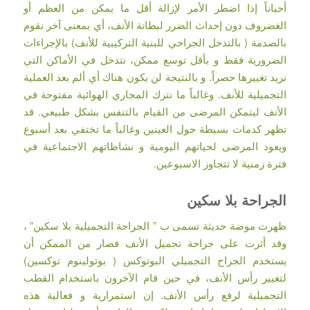
أحياناً إذا اضطر الأمر لإزالة أقل ما يمكن من العظم أو
الغضروف دون إحداث الضرر لبطانة الأنف، أي بمعنى آخر نقوم
بالصدمة ( بالتدخل الجراحي للبنية التركيبية للأنف) بالإجراءات
الضرورية فقط و بأقل توسع ممكن، نتدخل في الأماكن التي
نريد تغييرها حصراً. و بالنتيجة لن يكون هناك أي ألم بعد العملية
التجميلية للأنف. وغالباً ما نترك المجاري الهوائية مفتوحة في
الأنف ليتمكن المرضى من القيام بالتنفس بشكل طبيعي. قد
تظهر كدمات بسيطة حول العينين وغالباً ما تختفي بعد أسبوع
ويعود المرضى لحياتهم اليومية و نشاطاتهم الاجتماعية في
فترة زمنية لا تتجاوز الاسبوعين.
الجراحة بلا سكين
ظهرت موضة حديثة تسمى ب ” الجراحة التجميلية بلا سكين” ،
وقد أثرت على جراحة تجميل الأنف فصار من الممكن أن
يستخدم الجراح التجميلي البوتوكس ( بوتولينوم توكسين)
لتغيير رأس الأنف، في حين قام الآخرون باستخدام القطب
التجميلية لرفع رأس الأنف. إن استمرارية و فعالية هذه