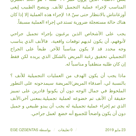
المناسب لإجراء عملية التجميل للأنف. وينصح الطبيب إيغى
أوزغانتاش بالانتظار حتى سنّ ١٨ لإجراء هذه العملية إلا إذا كان
هناك حالة مستعجلة ضرورية تستدعي إجراء العملية مسبقاً.
يجب على الأشخاص الذين يرغبون بإجراء تجميل جراحي
لأنوفهم، أن يكون لديهم توقعات واقعية، فالأنف الذي يناسب
وجه محدد قد لا يكون مناسباً للآخر. طبعاً على الجراح
التجميلي تحقيق رغبة المريض بالشكل الذي يريده لكن فقط
إن كان طلبه منطقياً و مناسباً له.
ماذا يجب أن يكون الهدف من العمليات التجميلية للأنف ؟
بالنسبة لي، أصدقاء المريض/المريضة سيمدحونه على التطور
الملحوظ في جمال الوجه دون أن يكونوا قادرين على تمييز
حقيقة أن الأنف تم خضوعه لعملية تجميلية.بمعنى آخر،الأنف
الذي تم إجراء عملية تجميلية له يجب أن يبدو طبيعي و جميل
دون أن يكون واضحاً للجميع أنه خضع لعمل جراحي.
/
/
23 مايو 2019
0 تعليقات
بواسطة
EGE OZGENTAS