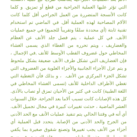
التي تؤثر عليها العملية الجراحية من قطع أو تمزيق. و كلما
كانت الأنسجة المتضررة من العمل الجراحي أقل كلما كانت
الألام المصاحبة لهذه العملية أقل. في الماضي تم استخدام
تقنية ثابتة (أي محددة سلفًا وتقريباً للجميع) في جميع عمليات
الأنف. في كل عملية ، يتم فصل جلد الأنف عن العظام
والغضاريف ، ويتم تحرره من الغطاء الذي يسمى الغشاء
المخاطي حول غضروف القطب الأوسط للأنف ,في الإجمال ،
فإن الغضاريف التي تشكل طرف الأنف ضعيفة بشكل ملحوظ
و يتم عزل الأجزاء الجانبية والأجزاء العلوية من الغضروف التي
تشكل الجزء المركزي من الأنف. ، و بذلك فأن التغطية التي
تغطي الأطراف الداخلية للأنف (تسمى الغشاء المخاطي في
اللغة الطبية) كانت في كثير من الأحيان تمزق أو تصاب بالأذى.
كل هذه الإصابات كانت تسبب ألاما بعد الجراحة. خلال السنوات
العشر الماضية ، حدثت تغييرات كبيرة في مجال تجميل الأنف.
أي أنه في وقتنا الحالي يتم تنفيذ عمليات الأنف مع الحد الأدنى
من الجرح والحد الأدنى من الإصابة. يتحدد قبل العملية أي
أجزاء من الأنف يجب تغييرها وتصنع شقوق صغيرة بما يكفي
للوصول إلى هذه المناطق. و بسبب قلة التمزيق في نسج