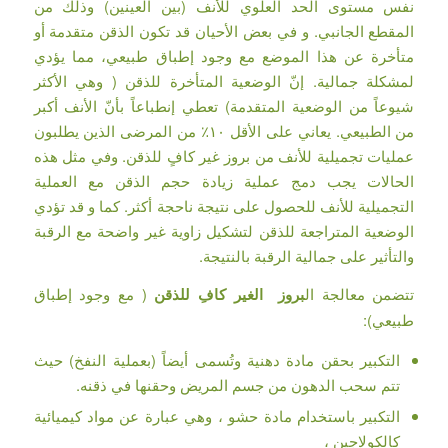
نفس مستوى الحد العلوي للأنف (بين العينين) وذلك من
المقطع الجانبي. و في بعض الأحيان قد تكون الذقن متقدمة أو
متأخرة عن هذا الموضع مع وجود إطباق طبيعي، مما يؤدي
لمشكلة جمالية. إنّ الوضعية المتأخرة للذقن ( وهي الأكثر
شيوعاً من الوضعية المتقدمة) تعطي إنطباعاً بأنّ الأنف أكبر
من الطبيعي. يعاني على الأقل ١٠٪ من المرضى الذين يطلبون
عمليات تجميلية للأنف من بروز غير كافٍ للذقن. وفي مثل هذه
الحالات يجب دمج عملية زيادة حجم الذقن مع العملية
التجميلية للأنف للحصول على نتيجة ناحجة أكثر. كما و قد تؤدي
الوضعية المتراجعة للذقن لتشكيل زاوية غير واضحة مع الرقبة
والتأثير على جمالية الرقبة بالنتيجة.
تتضمن معالجة ال
بروز الغير كافِ للذقن
( مع وجود إطباق
طبيعي):
التكبير بحقن مادة دهنية وتُسمى أيضاً (بعملية النفخ) حيث
تتم سحب الدهون من جسم المريض وحقنها في ذقنه.
التكبير باستخدام مادة حشو ، وهي عبارة عن مواد كيميائية
كالكولاجين ،