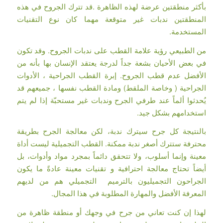
بأكثر منطقتين عرضة لهذه الظاهرة .قد تترك الجروح في هذه
المنطقتين ندبات غير متوقعة مهما كان نوع التقنيات
المستخدمة.
من الطبيعي رؤية علامة القطب على ندبات الجروح. وقد تكون
في بعض الأحيان بشعة جداً لدرجة يعتقد الإنسان بها بأنه من
الأفضل عدم قطب الجروح. إبرة القطب الجراحية ، الأدوات
الجراحية ( وخاصة الملقط) ومادة القطب نفسها ، جميعهم قد
يُحدثوا ألماً عند طرفي الجرح وندبات غير مستحبّة إذا لم يتم
استخدامهم بشكل جيد.
بالنتيجة كل جرح سيترك ندبة، لكن معالجة الجرح بطريقة
محترفة ستترك أصغر ندبة ممكنة. القطب التجميلية ليست أداة
معينة وإنما أسلوب، ولا تتحقق دائماً بمجرد مواد وأدوات، بل
أيضاً تحتاج معالجة احترافية و تقنيات معينة عادةً ما يكون
الجراحون التجميليون بالترميم التجميلي هم من لديهم
المعرفة الأفضل والمهارة المطلوبة في هذا المجال.
لهذا إن كنت تعاني من جرح في وجهك أو منطقة ظاهرة من