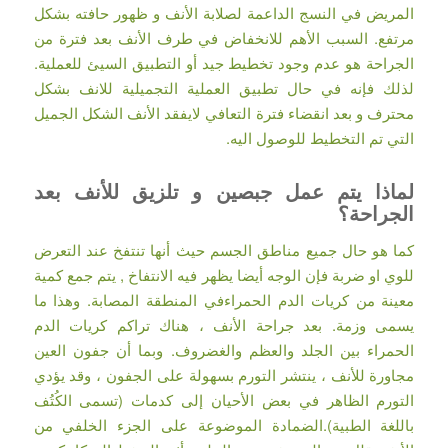
المريض في النسج الداعمة لصلابة الأنف و ظهور حافته بشكل
مرتفع. السبب الأهم للانخفاض في طرف الأنف بعد فترة من
الجراحة هو عدم وجود تخطيط جيد أو التطبيق السيئ للعملية.
لذلك فإنه في حال تطبيق العملية التجميلية للانف بشكل
محترف و بعد انقضاء فترة التعافي لايفقد الأنف الشكل الجميل
التي تم التخطيط للوصول اليه.
لماذا يتم عمل جبصين و تلزيق للأنف بعد
الجراحة؟
كما هو حال جميع مناطق الجسم حيث أنها تنتفخ عند التعرض
للوي او ضربة فإن الوجه أيضا يظهر فيه الانتفاخ , يتم جمع كمية
معينة من كريات الدم الحمراءفي المنطقة المصابة. وهذا ما
يسمى وزمة. بعد جراحة الأنف ، هناك تراكم كريات الدم
الحمراء بين الجلد والعظم والغضروف. وبما أن جفون العين
مجاورة للأنف ، ينتشر التورم بسهولة على الجفون ، وقد يؤدي
التورم الظاهر في بعض الأحيان إلى كدمات (تسمى الكُتُف
باللغة الطبية).الضمادة الموضوعة على الجزء الخلفي من