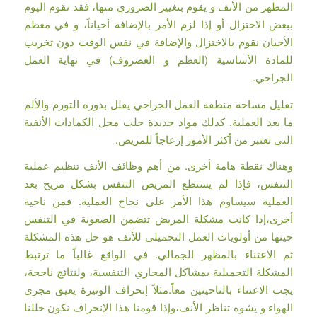
المظهر من الأنف و يقوم بتغيير الضروري منها، فقد نقوم اليوم
ببعض الاختزال أو إذا لزم الأمر بالإضافة أحياناً، و في معظم
الأحيان نقوم بالاختزال والإضافة في نفس الوقت دون تخريب
للمادة الأساسية (العظم و الغضروف) في نهاية العمل
الجراحي.
تقليل مساحة منطقة العمل الجراحي يقلل بدوره التورم والألم
ما بعد العملية. كذلك مواد جديدة حلت محل الكمادات الأنفية
التي تعتبر من أكثر الأمور إزعاجاً للمريض.
وهناك نقطة هامة أخرى. من أهم وظائف الأنف تنظيم عملية
التنفس، فإذا لم يستطع المريض التنفس بشكل مريح بعد
العملية سيساوم هذا الأمر على نجاح العملية. فمن ناحية
أخرى،إذا كانت مشكلة المريض تتضمن الصعوبة في التنفس
حينها من أولويات العمل التجميلي للأنف هو حل هذه المشكلة
ثم الاعتناء بالمظهر الجمالي. في الواقع غالباً ما ترتبط
المشكلة التجميلية بمشاكل المجاري التنفسية، ولنتائج ناجحة،
يجب الاعتناء بالناحيتين معاً.مثلاً إنحراف الوتيرة يعيق مجرى
الهواء و يشوه تناظر الأنف،وإذا قومنا هذا الإنحراف نكون حللنا