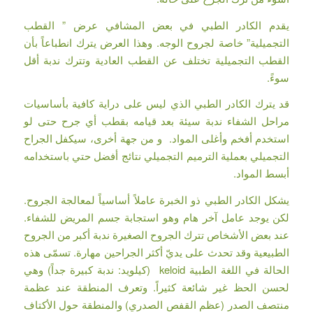
يقدم الكادر الطبي في بعض المشافي عرض ” القطب
التجميلية” خاصة لجروح الوجه. وهذا العرض يترك انطباعاً بأن
القطب التجميلية تختلف عن القطب العادية وتترك ندبة أقل
سوءً.
قد يترك الكادر الطبي الذي ليس على دراية كافية بأساسيات
مراحل الشفاء ندبة سيئة بعد قيامه بقطب أي جرح حتى لو
استخدم أفخم وأغلى المواد. و من جهة أخرى، سيكفل الجراح
التجميلي بعملية الترميم التجميلي نتائج أفضل حتي باستخدامه
أبسط المواد.
يشكل الكادر الطبي ذو الخبرة عاملاً أساسياً لمعالجة الجروح.
لكن يوجد عامل آخر هام وهو استجابة جسم المريض للشفاء.
عند بعض الأشخاص تترك الجروح الصغيرة ندبة أكبر من الجروح
الطبيعية وقد تحدث على يديّ أكثر الجراحين مهارة. تسمّى هذه
الحالة في اللغة الطبية keloid (كيلويد: ندبة كبيرة جداً) وهي
لحسن الحظ غير شائعة كثيراً. وتعرف المنطقة عند عظمة
منتصف الصدر (عظم القفص الصدري) والمنطقة حول الأكتاف