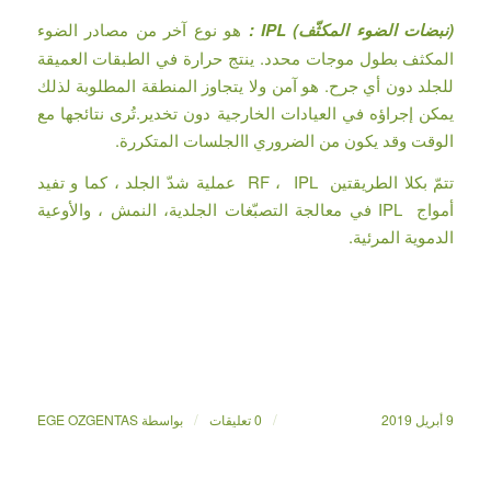
(نبضات الضوء المكثّف) IPL :
هو نوع آخر من مصادر الضوء
المكثف بطول موجات محدد. ينتج حرارة في الطبقات العميقة
للجلد دون أي جرح. هو آمن ولا يتجاوز المنطقة المطلوبة لذلك
يمكن إجراؤه في العيادات الخارجية دون تخدير.تُرى نتائجها مع
الوقت وقد يكون من الضروري االجلسات المتكررة.
تتمّ بكلا الطريقتين RF ، IPL عملية شدّ الجلد ، كما و تفيد
أمواج IPL في معالجة التصبّغات الجلدية، النمش ، والأوعية
الدموية المرئية.
/
/
9 أبريل 2019
0 تعليقات
بواسطة
EGE OZGENTAS