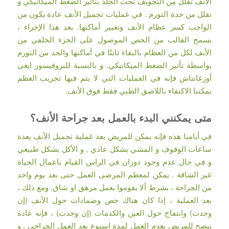
الأنف تقلل من التجويف تحت الجلد بتأثير الضغط الميكانيكي و
تقلل من حدة التورم . في عمليات تجميل الأنف عادة يكون من
الواجب كسر عظام الأنف وتغيير أماكنها. بعد هذا الإجراء ،
يسمح القالب من الجص الموصول على الجزء الخلفي من
الأنف لكل من العظام بالبقاء ثابتًا في أماكنها والحد من التورم
بواسطة تأثير الضغط الميكانيكي. و بالنسبة للبروفيسور ايغى
أوزغانتاش فإنه في العمليات التي لا يتم فيها تخريب العظم
يمكننا الاكتفاء باللاصق الطبي فقط فوق الأنف.
متى يمكنني البدء بالعمل بعد جراحة الأنف؟
في أيامنا هذه فإنه يمكن للمريض بعد غملية تجميل الأنف بعدة
ساعات الوقوف و المشي بشكل عادي , و الأكل بشكل طبيعي
و في حال عدم وجود دوران في الراس القيام باعمال الحياة
غير الشاقة . يمكن لمعظم المرضى العمل حتى بعد يوم واحد
من الجراحة ، بشرط ألا يقوموا بعمل مرهق او شاق. ومع ذلك ،
بعد العملية ، إذا كان هناك جص وضمادات حول الأنف (إن
وجدت) وانتفاخ حول العين والكدمات (إن وجدت) ، فإنه عادة
ينصح للمريض بعدم العمل لمدة اسبوع بعد العمل الجراحي , و