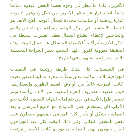
الآخرين، عادةً ما ننظر في وجوه بعضنا البعض، فيقوم دماغنا
دائماً باتخاذ قرار عن مظهر الآخرين من خلال وجوههم. لا يوجد
عبارة رياضية أو قياسات محددة لجمال الوجه، لكن الأنف هو
النقطة الأساسية في مركز الوجه، ويساهم مع العينين والفم
والحاجبين لإعطاء انطباع الجمال.تعطي تغييرات بسيطة في
شكل الأنف تأثيراًكبيراً للانطباع المتشكل عن جمال الوجه وهذه
الحقيقة معروفة لقرون. لهذا السبب تعتبر الجراحة التجميلية
للأنف معروفة و مشهورة في التاريخ.
في التسعينات، كان هناك طريقة روتينية في العمليات
الجراحية للأنف. وكانت تعتبرنوعاً ما مجرد عمليةللتصغير ،حيث
كانت الطريقة غالباً ببرد أو رفع العظم الظهري والغضاريف،
فيتم تضعيف غضاريف الجزء المدبب من الأنف (رأسه) ويتم
تقصير طول الأنف في حين تتم إمالة النهاية القصوى للأنف نحو
الأعلى.كان يستخدم نفس النموذج مع جميع المرضى و بعد
العملية ، بشكلٍ أو بآخر، كان المرضى جميعهم يحصلون على
نفس المظهر النهائي. وفي ذلك الوقت كان عدد الجراحون
الذين يقومون بهذه العملية محدود و كانت الأسعار مرتفعة