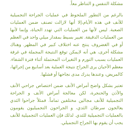
مشكلة التنفس و التناظر معاً.
بالرغم من التطور الملحوظ في عمليات الجراحة التجميلية
للأنف في هذه الأيام،إلا أنها لازالت تصنف ضمن العمليات
الصعبة. ليس لأنها من العمليات التي تهدد الحياة، وإنما لأنها
من العمليات الدقيقة. تغيير بسيط بمقدار ميلي واحد في العظم
أو في الغضروف ينتج عنه اختلاف كبير في المظهر. وهناك
مشكلة أخرى، هي أنه لايمكن توقع النتيجة المجملة في غرفة
العمليات بسبب التورم و التغيرات المحتملة أثناء فترة الشفاء.
معظم الأحيان يرى الجراح نتيجة العملية بعد أسابيع من إجرائها،
كالمريض، وعندها يدرك مدى نجاحها أو فشلها.
تعتبر بشكل واضح أمراض الأنف ضمن اختصاص جراحي الأنف
والأذن والحنجرة، لكن معالجة أمراض الأنف و الجراحة
التجميلية للأنف مجالين مختلفين تماماً. فمثلاً جراحوا الثدي
يعالجون سرطان الثدي، و الجراحون التجميليون يقومون
بالعمليات التجميلية للثدي. لذلك فإن العمليات التجميلية للأنف
يجب أن يقوم بها الجراح التجميلي.