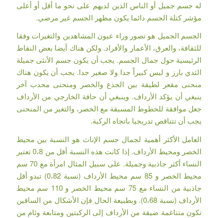
له جسم جميل أو الناس الذين لديهم على نحو ما أقل أو أعلى
مؤشر كتلة الجسم دائما يكون مظهر الجسم غير مرضي.
الجسم الجميل هو تصور وراء عيون المشاهدين والتغيرات وفقا
للثقافة، والعرق، الأعمار والأفراد. ولكن هناك أيضا بعض النقاط
الرئيسية حول جمال الجسم. يجب أن يكون جسم الأنثى جميلة
الثدي بارز و ليس كبيراً جدا ولا صغير جدا. يجب أن يكون هناك
منحنى مقعر لطيفة بين الجذع والخصر ومنحنى محدب آخر
ينبغي أن يؤكد الأرداف. وينبغي أن حافة الخارجي من الأرداف
جعل موافقة للخطوط المسبقة مع الخصر، والتغير من المنحنى
يجب أن تتناقص تدريجيا باتجاه الركبة.
العامل الأكثر أهمية لجمال جسم الإناث هو النسبة بين محيط
الخصر ومحيط الأرداف. إذا كانت هذه النسبة أقل من 0،8 تعتبر
النساء أكثر جاذبية وجميلة. على سبيل المثال امرأة مع 70 سم
محيط الخصر و 85 سم محيط الأرداف (نسبة 0،82) تبدو أقل
جاذبية من النساء مع 75 سم محيط الخصر و 110 سم محيط
الأرداف (نسبة 0،68). وبطبيعة الحال فإن الأشكال من الساقين
تكون متناغمة ضيقة من الأرداف إلى الركبتين ومتابعة وئام من